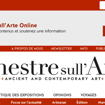
À PROPOS DE NOUS
NEWSLETTER
INFO
PUBLI
ITIQUE DES EXPOSITIONS
OPINIONS
VOYAGES
s
Focus sur l'actualité
Artisanat
Édition
Mar