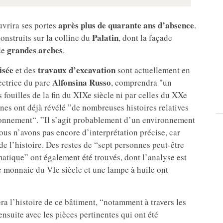
après plus de quarante ans d’absence
vrira ses portes
.
Palatin
onstruits sur la colline du
, dont la façade
grandes arches
de
.
isée
travaux d’excavation
et des
sont actuellement en
Alfonsina Russo
rectrice du parc
, comprendra "un
es fouilles de la fin du XIXe siècle ni par celles du XXe
ines ont déjà révélé ”de nombreuses histoires relatives
ronnement“. ”Il s’agit probablement d’un environnement
ous n’avons pas encore d’interprétation précise, car
 de l’histoire. Des restes de “sept personnes peut-être
tique” ont également été trouvés, dont l’analyse est
e monnaie du VIe siècle et une lampe à huile ont
ra l’histoire de ce bâtiment, “notamment à travers les
ensuite avec les pièces pertinentes qui ont été