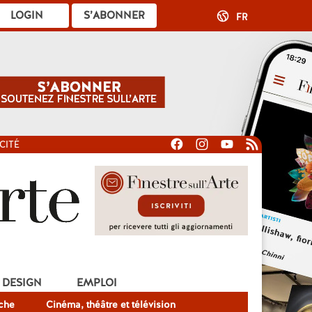
LOGIN
S’ABONNER
FR
CITÉ
DESIGN
EMPLOI
che
Cinéma, théâtre et télévision