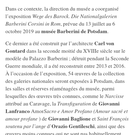
Dans ce contexte, la direction du musée a coorganisé
l’exposition
Wege des Barock. Die Nationalgalerien
Barberini Corsini in Rom
, prévue du 13 juillet au 6
musée Barberini de Potsdam
octobre 2019 au
.
Carl von
Ce dernier a été construit par l’architecte
Gontard
dans la seconde moitié du XVIIIe siècle sur le
modèle du Palazzo Barberini ; détruit pendant la Seconde
Guerre mondiale, il a été reconstruit entre 2013 et 2016.
À l’occasion de l’exposition, 54 œuvres de la collection
des galeries nationales seront exposées à Potsdam, dans
les salles et réserves réaménagées du musée, parmi
lesquelles des œuvres très connues, comme le
Narcisse
Giovanni
attribué au Caravage, la
Transfiguration
de
Lanfranco
Amor
Sacro e Amor Profano (Amour sacré et
Giovanni Baglione
amour profane
) de
et
Saint François
Orazio Gentileschi
soutenu par l’ange
d’
, ainsi que des
œuvres moins connues qui ne sont pas habituellement