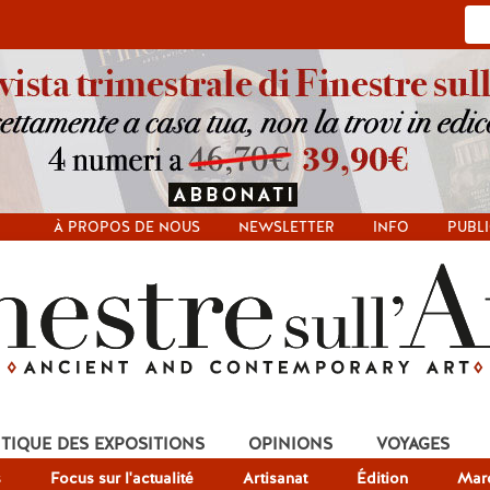
À PROPOS DE NOUS
NEWSLETTER
INFO
PUBLI
ITIQUE DES EXPOSITIONS
OPINIONS
VOYAGES
s
Focus sur l'actualité
Artisanat
Édition
Mar