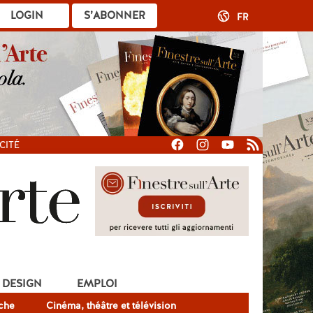
LOGIN
S’ABONNER
FR
CITÉ
DESIGN
EMPLOI
che
Cinéma, théâtre et télévision