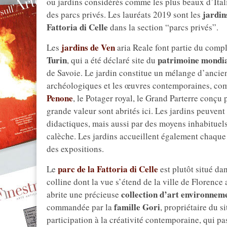
ou jardins considérés comme les plus beaux d’Itali
jardin
des parcs privés. Les lauréats 2019 sont les
Fattoria di Celle
dans la section “parcs privés”.
jardins de Ven
Les
aria Reale font partie du compl
Turin
patrimoine mondi
, qui a été déclaré site du
de Savoie. Le jardin constitue un mélange d’ancien
archéologiques et les œuvres contemporaines, com
Penone
, le Potager royal, le Grand Parterre conçu
grande valeur sont abrités ici. Les jardins peuvent 
didactiques, mais aussi par des moyens inhabitue
calèche. Les jardins accueillent également chaque
des expositions.
parc de la Fattoria di Celle
Le
est plutôt situé da
colline dont la vue s’étend de la ville de Florence
collection d’art environnem
abrite une précieuse
famille Gori
commandée par la
, propriétaire du 
participation à la créativité contemporaine, qui pa