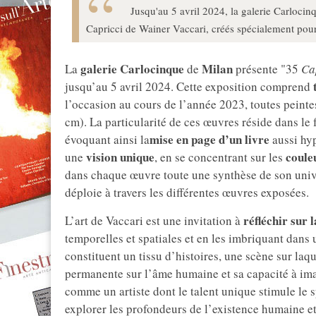
Jusqu'au 5 avril 2024, la galerie Carlocin
Capricci de Wainer Vaccari, créés spécialement pour
galerie Carlocinque
Milan
La
de
présente "35
Ca
jusqu’au 5 avril 2024. Cette exposition comprend
l’occasion au cours de l’année 2023, toutes peinte
cm). La particularité de ces œuvres réside dans le 
mise en page d’un livre
évoquant ainsi la
aussi hyp
vision unique
coule
une
, en se concentrant sur les
dans chaque œuvre toute une synthèse de son unive
déploie à travers les différentes œuvres exposées.
réfléchir sur 
L’art de Vaccari est une invitation à
temporelles et spatiales et en les imbriquant dans
constituent un tissu d’histoires, une scène sur la
permanente sur l’âme humaine et sa capacité à ima
comme un artiste dont le talent unique stimule le s
explorer les profondeurs de l’existence humaine et 