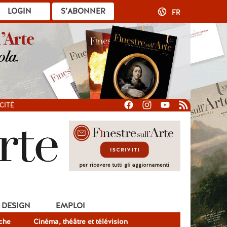
LOGIN
S’ABONNER
FR
CITÉ
DESIGN
EMPLOI
che
Cinéma, théâtre et télévision