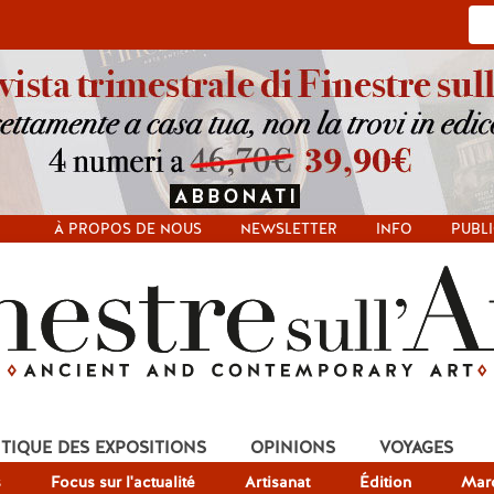
À PROPOS DE NOUS
NEWSLETTER
INFO
PUBLI
ITIQUE DES EXPOSITIONS
OPINIONS
VOYAGES
s
Focus sur l'actualité
Artisanat
Édition
Mar