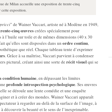
que de Milan accueille une exposition de trente-cinq
 cette exposition.
pricci
" de Wainer Vaccari, artiste né à Modène en 1949,
trente-cinq œuvres
créées spécialement pour
s à l’huile sur toile et de mêmes dimensions (40 x 30
ordre continu
fait qu’elles sont disposées dans un
,
othétique que réel. Chaque tableau tente d’exprimer
urs
. Grâce à sa maîtrise, Vaccari parvient à condenser
récit visuel
rs pictural, créant ainsi une sorte de
qui se
la condition humaine
, en dépassant les limites
profonde introspection psychologique
 une
. Ses œuvres
quelle se déroule une lente comédie et une enquête
giner et à créer des mondes. Wainer Vaccari apparaît
pectateur à regarder au-delà de la surface de l’image, à
à découvrir la beauté et le sens de l’inexprimable.