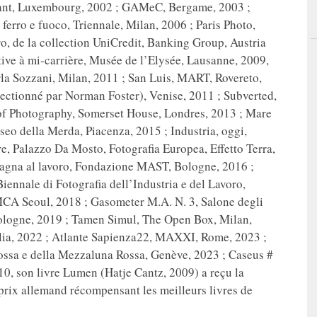
ivant, Luxembourg, 2002 ; GAMeC, Bergame, 2003 ;
ferro e fuoco, Triennale, Milan, 2006 ; Paris Photo,
ro, de la collection UniCredit, Banking Group, Austria
ive à mi-carrière, Musée de l’Elysée, Lausanne, 2009,
rla Sozzani, Milan, 2011 ; San Luis, MART, Rovereto,
électionné par Norman Foster), Venise, 2011 ; Subverted,
 of Photography, Somerset House, Londres, 2013 ; Mare
seo della Merda, Piacenza, 2015 ; Industria, oggi,
 Palazzo Da Mosto, Fotograﬁa Europea, Effetto Terra,
magna al lavoro, Fondazione MAST, Bologne, 2016 ;
iennale di Fotografia dell’Industria e del Lavoro,
MCA Seoul, 2018 ; Gasometer M.A. N. 3, Salone degli
ologne, 2019 ; Tamen Simul, The Open Box, Milan,
lia, 2022 ; Atlante Sapienza22, MAXXI, Rome, 2023 ;
ssa e della Mezzaluna Rossa, Genève, 2023 ; Caseus #
0, son livre Lumen (Hatje Cantz, 2009) a reçu la
prix allemand récompensant les meilleurs livres de