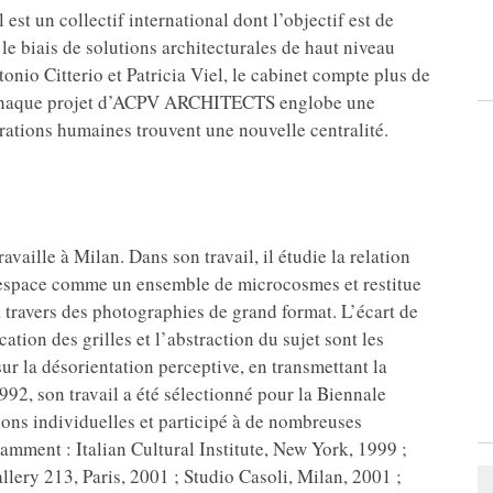
t un collectif international dont l’objectif est de
 le biais de solutions architecturales de haut niveau
onio Citterio et Patricia Viel, le cabinet compte plus de
s. Chaque projet d’ACPV ARCHITECTS englobe une
irations humaines trouvent une nouvelle centralité.
ravaille à Milan. Dans son travail, il étudie la relation
 l’espace comme un ensemble de microcosmes et restitue
à travers des photographies de grand format. L’écart de
cation des grilles et l’abstraction du sujet sont les
ur la désorientation perceptive, en transmettant la
992, son travail a été sélectionné pour la Biennale
tions individuelles et participé à de nombreuses
otamment : Italian Cultural Institute, New York, 1999 ;
ery 213, Paris, 2001 ; Studio Casoli, Milan, 2001 ;