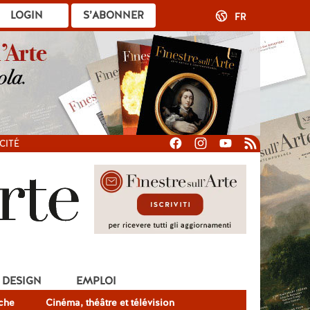
LOGIN
S’ABONNER
FR
CITÉ
DESIGN
EMPLOI
che
Cinéma, théâtre et télévision