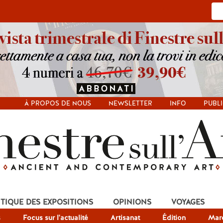
À PROPOS DE NOUS
NEWSLETTER
INFO
PUBLI
ITIQUE DES EXPOSITIONS
OPINIONS
VOYAGES
s
Focus sur l'actualité
Artisanat
Édition
Mar