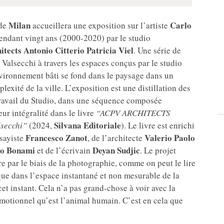
Milan
Carlo
de
accueillera une exposition sur l’artiste
pendant vingt ans (2000-2020) par le studio
itects
Antonio Citterio Patricia Viel
. Une série de
Valsecchi à travers les espaces conçus par le studio
nvironnement bâti se fond dans le paysage dans un
exité de la ville. L’exposition est une distillation des
travail du Studio, dans une séquence composée
ur intégralité dans le livre
“ACPV ARCHITECTS
Silvana Editoriale
lsecchi”
(2024,
). Le livre est enrichi
Francesco
Zanot
Valerio Paolo
ssayiste
, de l’architecte
co Bonami
Deyan
Sudjic
et de l’écrivain
. Le projet
ure par le biais de la photographie, comme on peut le lire
 que dans l’espace instantané et non mesurable de la
 cet instant. Cela n’a pas grand-chose à voir avec la
émotionnel qu’est l’animal humain. C’est en cela que