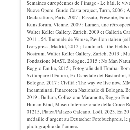
Semaines européennes de l’image - Le bâti, le v
Nuove Opere, Guido Costa project, Turin, 2006 ; A 
Declarations, Paris, 2007 ; Passato, Presente, Futu
Kunstforum, Vienne, 2009 ; Lumen, une rétrospect
Walter Keller Gallery, Zurich, 2009 et Galleria Ca
2011 ; 54. Biennale de Venise, Pavillon italien (s
Ivorypress, Madrid, 2012 ; Landmark : the Fields
Nostrum, Walter Keller Gallery, Zurich, 2013 ; Mu
Fondazione MAST, Bologne, 2015 ; No Man Nature,
Reggio Emilia, 2015 ; Fotografie dell’Emilia- Ro
Sviluppare il Futuro, Ex Ospedale dei Bastardini, B
Bologne, 2017 ; Civiltà : The way we live now, M
Incamminati, Pinacoteca Nazionale di Bologna, B
2019 ; Bellum, Collezione Maramotti, Reggio Emi
Human.Kind, Museo Internazionale della Croce Ro
01215, Platea/Palazzo Galeano, Lodi, 2023. En 201
médaille d’argent au Deutscher Fotobuchpreis, le 
photographie de l’année.