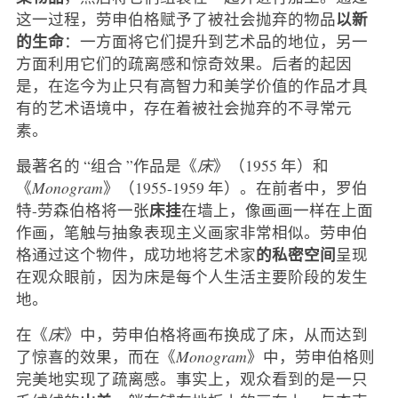
以新
这一过程，劳申伯格赋予了被社会抛弃的物品
的生命
：一方面将它们提升到艺术品的地位，另一
方面利用它们的疏离感和惊奇效果。后者的起因
是，在迄今为止只有高智力和美学价值的作品才具
有的艺术语境中，存在着被社会抛弃的不寻常元
素。
最著名的 “组合 ”作品是《
床
》（1955 年）和
《
Monogram
》（1955-1959 年）。在前者中，罗伯
床挂
特-劳森伯格将一张
在墙上，像画画一样在上面
作画，笔触与抽象表现主义画家非常相似。劳申伯
的私密空间
格通过这个物件，成功地将艺术家
呈现
在观众眼前，因为床是每个人生活主要阶段的发生
地。
在《
床
》中，劳申伯格将画布换成了床，从而达到
了惊喜的效果，而在《
Monogram
》中，劳申伯格则
完美地实现了疏离感。事实上，观众看到的是一只