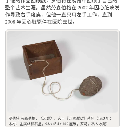
回顾展
了他的作品
，罗伯特在展览中回顾了自己的
整个艺术生涯。虽然劳森伯格在 2002 年因心脏病发
作导致右手瘫痪，但他一直只用左手工作，直到
2008 年因心脏骤停在医院去世。
罗伯特-劳森伯格，《
无题
》，选自《
元素雕塑》
系列（1953 年；
木材、金属丝和石盒，9.8 x 45.4 x 14.9 厘米；罗马，私人收藏）