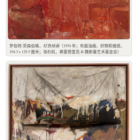
罗伯特-劳森伯格，
红色绘画
（1954 年；布面油画、织物和报纸，
194.3 x 129.5 厘米；洛杉矶，弗雷德里克-R-魏斯曼艺术基金会）