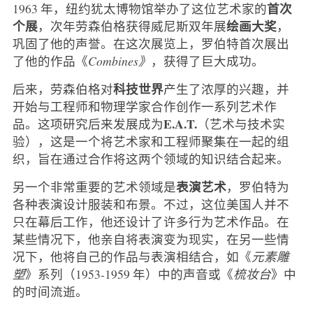
首次
1963 年，纽约犹太博物馆举办了这位艺术家的
个展
绘画大奖
，次年劳森伯格获得威尼斯双年展
，
巩固了他的声誉。在这次展览上，罗伯特首次展出
了他的作品《
Combines》
，获得了巨大成功。
科技世界
后来，劳森伯格对
产生了浓厚的兴趣，并
开始与工程师和物理学家合作创作一系列艺术作
E.A.T.
品。这项研究后来发展成为
（艺术与技术实
验），这是一个将艺术家和工程师聚集在一起的组
织，旨在通过合作将这两个领域的知识结合起来。
表演艺术
另一个非常重要的艺术领域是
，罗伯特为
各种表演设计服装和布景。不过，这位美国人并不
只在幕后工作，他还设计了许多行为艺术作品。在
某些情况下，他亲自将表演变为现实，在另一些情
况下，他将自己的作品与表演相结合，如《
元素雕
塑
》系列（1953-1959 年）中的声音或《
梳妆台
》中
的时间流逝。