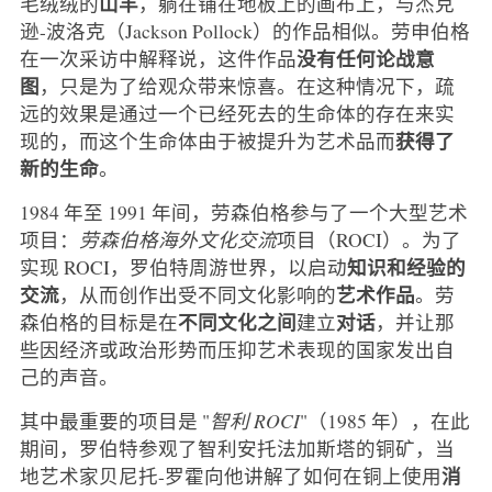
山羊
毛绒绒的
，躺在铺在地板上的画布上，与杰克
逊-波洛克（Jackson Pollock）的作品相似。劳申伯格
没有任何论战意
在一次采访中解释说，这件作品
图
，只是为了给观众带来惊喜。在这种情况下，疏
远的效果是通过一个已经死去的生命体的存在来实
获得了
现的，而这个生命体由于被提升为艺术品而
新的生命
。
1984 年至 1991 年间，劳森伯格参与了一个大型艺术
项目：
劳森伯格海外文化交流
项目（ROCI）。为了
知识和经验的
实现 ROCI，罗伯特周游世界，以启动
交流
艺术作品
，从而创作出受不同文化影响的
。劳
不同文化之间
对话
森伯格的目标是在
建立
，并让那
些因经济或政治形势而压抑艺术表现的国家发出自
己的声音。
其中最重要的项目是 "
智利 ROCI
"（1985 年），在此
期间，罗伯特参观了智利安托法加斯塔的铜矿，当
消
地艺术家贝尼托-罗霍向他讲解了如何在铜上使用