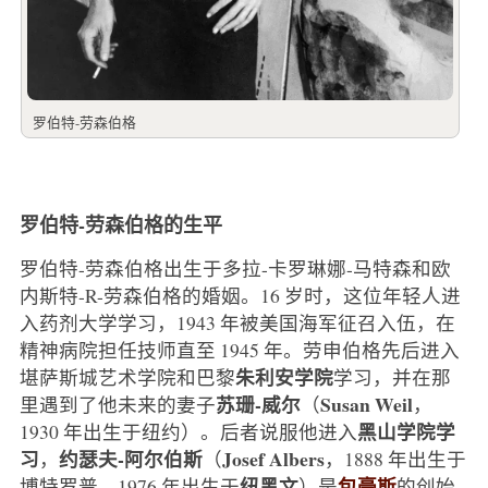
罗伯特-劳森伯格
罗伯特-劳森伯格的生平
罗伯特-劳森伯格出生于多拉-卡罗琳娜-马特森和欧
内斯特-R-劳森伯格的婚姻。16 岁时，这位年轻人进
入药剂大学学习，1943 年被美国海军征召入伍，在
精神病院担任技师直至 1945 年。劳申伯格先后进入
朱利安学院
堪萨斯城艺术学院和巴黎
学习，并在那
苏珊-威尔
Susan Weil
里遇到了他未来的妻子
（
，
黑山学院学
1930 年出生于纽约）。后者说服他进入
习
约瑟夫-阿尔伯斯
Josef Albers
，
（
，1888 年出生于
纽黑文
包豪斯
博特罗普，1976 年出生于
）是
的创始