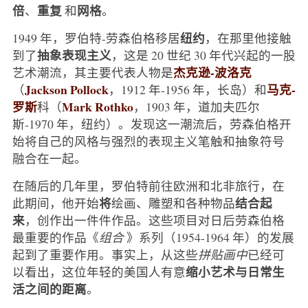
倍
重复
网格
、
和
。
纽约
1949 年，罗伯特-劳森伯格移居
，在那里他接触
抽象表现主义
到了
，这是 20 世纪 30 年代兴起的一股
杰克逊-波洛克
艺术潮流，其主要代表人物是
Jackson Pollock
马克-
（
，1912 年-1956 年，长岛）和
罗斯
Mark Rothko
科（
，1903 年，道加夫匹尔
斯-1970 年，纽约）。发现这一潮流后，劳森伯格开
始将自己的风格与强烈的表现主义笔触和抽象符号
融合在一起。
在随后的几年里，罗伯特前往欧洲和北非旅行，在
将
结合起
此期间，他开始
绘画、雕塑和各种物品
来
，创作出一件件作品。这些项目对日后劳森伯格
最重要的作品《
组合
》系列（1954-1964 年）的发展
起到了重要作用。事实上，从这些
拼贴画中
已经可
缩小艺术与日常生
以看出，这位年轻的美国人有意
活之间的距离
。