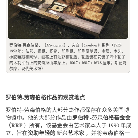
罗伯特-劳森伯格，《
Monogram
》，选自《
Combine
》系列（1955-
1959 年；油彩、报纸、织物、印刷纸、印刷复制品、金属、木头、
橡胶鞋跟和网球，画布上有油彩和轮胎，轮胎装在安装了四个轮子
的木制平台上的安哥拉山羊身上，106.7 x 160.7 x 163.8 厘米；斯德哥
尔摩，现代美术馆）
罗伯特-劳森伯格作品的观赏地点
罗伯特-劳森伯格的大部分杰作都保存在众多美国博
罗伯特
伯格基金会
物馆中。他的大部分作品由
-劳森
（RRF
）所有，该基金会由艺术家本人于 1990 年成
资助年轻的
艺术家
立，旨在
新兴
，并将劳森伯格一