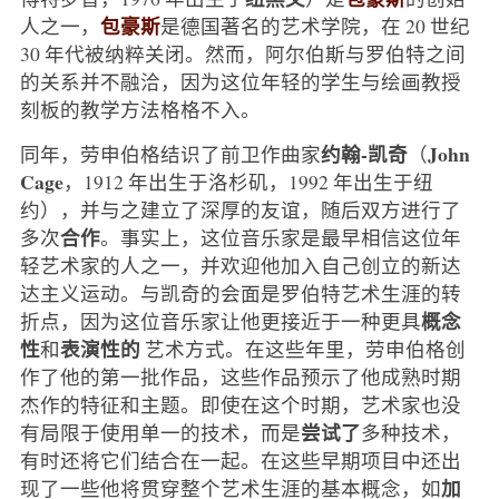
包豪斯
人之一，
是德国著名的艺术学院，在 20 世纪
30 年代被纳粹关闭。然而，阿尔伯斯与罗伯特之间
的关系并不融洽，因为这位年轻的学生与绘画教授
刻板的教学方法格格不入。
约翰-凯奇
John
同年，劳申伯格结识了前卫作曲家
（
Cage
，1912 年出生于洛杉矶，1992 年出生于纽
约），并与之建立了深厚的友谊，随后双方进行了
合作
多次
。事实上，这位音乐家是最早相信这位年
轻艺术家的人之一，并欢迎他加入自己创立的新达
达主义运动。与凯奇的会面是罗伯特艺术生涯的转
概念
折点，因为这位音乐家让他更接近于一种更具
性
表演性的
和
艺术方式。在这些年里，劳申伯格创
作了他的第一批作品，这些作品预示了他成熟时期
杰作的特征和主题。即使在这个时期，艺术家也没
尝试了
有局限于使用单一的技术，而是
多种技术，
有时还将它们结合在一起。在这些早期项目中还出
加
现了一些他将贯穿整个艺术生涯的基本概念，如