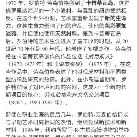
卡普蒂瓦岛
1970 年，罗伯特-劳森伯格搬到了
，这是
佛罗里达海岸的一个小渔村，与混乱的纽约截然相
新的生命
反。在这个世外桃源，艺术家重新发现了
力
生命力
色彩更加
，这种
影响了他的作品，使他的
淡雅
天然材料
，并促使他使用
。搬到卡普蒂瓦岛
后，罗伯特的艺术生涯进入了最丰收的时期，从 20
世纪 70 年代到 90 年代，他创作了多幅杰作。劳森伯
格在卡普蒂瓦岛创作的作品包括《
威尼斯人
》
（1972-1973 年）和《
海市蜃楼
》（1975 年），在这
些作品中，劳森伯格表达了他对现成材料和不同类
型纺织品研究的热情。此外，在小岛逗留期间，罗
伯特加深了对环境问题的兴趣，这成为一个新的长
期项目的核心：
劳森伯格海外文化交流
项目
（ROCI，1984-1991 年）。
即使在职业生涯的最后几年，罗伯特-劳森伯格仍以
与早期艺术研究相同的热情，继续尝试新技术和新
材料。1996 年，纽约所罗门-R-古根海姆博物馆举办