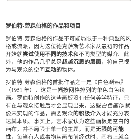
罗伯特-劳森伯格的作品和项目
罗伯特-劳森伯格的作品不可能局限于一种典型的风
格或流派，因为这位德克萨斯艺术家从最初的作品
尝试使用不同的技术
开始就
和不同类型的媒介。此
超越沉思的层面
外，他的作品几乎总是
，将自己视
互动的
为与观众的空间
物体。
罗伯特-劳森伯格的首批作品之一是《白色
绘画》
（1951 年），这是一幅按网格排列的单色白色绘
画。罗伯特创作的这些画板没有任何美学特征，只
有在与观众接触后才会显现出来。这些
白色画作
就
的积极介入
像未实现的作品，需要观众
才能充分表
达其本质。事实上，艺术家认为这些画板是空白的
无限的可能
画布，并不局限于单一的主题，而是
性
，每当有人或事物从画布前经过时，画布上就会