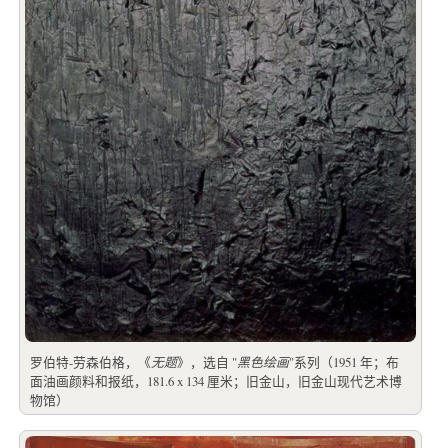
罗伯特-劳森伯格，《
无题
》，选自 "
黑色绘画
"系列（1951 年；布
面油画颜料和报纸，181.6 x 134 厘米；旧金山，旧金山现代艺术博
物馆）