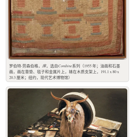
罗伯特-劳森伯格，
床
，选自
Combine
系列（1955 年；油画和石墨
画，画在靠垫、毯子和金属片上，裱在木质支架上，191.1 x 80 x
20.3 厘米；纽约，现代艺术博物馆）