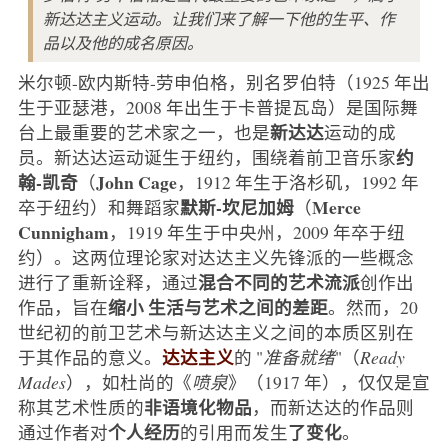
新达达主义运动。让我们来了解一下他的生平、作
品以及他的成名原因。
米尔顿-欧内斯特-劳申伯格，别名罗伯特（1925 年出
生于亚瑟港，2008 年出生于卡普提瓦岛）是国际舞
新达达
台上最重要的艺术家之一，也是
运动的成
约
员。新达达运动诞生于纽约，围绕着前卫音乐家
翰-凯奇
John Cage
（
，1912 年生于洛杉矶，1992 年
默斯-坎尼加姆
Merce
卒于纽约）和舞蹈家
（
Cunnigham
，1919 年生于中央州，2009 年卒于纽
约）。这两位理论家对达达主义先锋派的一些概念
混合不同的艺术流派
进行了重新诠释，通过
创作出
缩小
生活与艺术之间的差距
作品，旨在
。然而，20
世纪初的前卫艺术与新达达主义之间的本质区别在
达达主义
于其作品的意义。
的 "
准备就绪
"（
Ready
Mades
），如杜尚的《
喷泉
》（1917 年），仅仅是宣
非语境化物品
称其艺术性质的
，而新达达的作品则
个人经历
了变化
通过作者对
的引用而发生
。