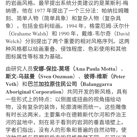
的岩画风格。最早提出系统分类建议的是莱斯利-梅
纳德，他在 1977 年提出了一个三分法：帕纳拉姆雕
刻、简单人物（简单具象）和复杂人物（复杂具
象），包括金伯利绘画。1994 年，格雷厄姆-沃尔什
（Grahame Walsh）和 1990 年，戴维-韦尔奇（David
Welch）分别提出了两个重要的相对风格序列。这两
种风格都以绘画重叠、侵蚀程度、色彩使用和其他
图标属性等标准为基础。
安娜-保拉-莫塔（Ana Paula Motta
由研究人员
）、
斯文-乌兹曼（Sven Ouzman
彼得-维斯（Peter
）、
Veth
巴兰加拉原住民公司（Balanggarra
）和
Aboriginal Corporation
）共同开发的新风格，具有
一些形式上的特点：以侧面或扭曲的视角描绘动
物，没有复杂的装饰，轮廓清晰而统一。这些雕像
有时长达两米，主要集中在德赖斯代尔河和乔治王
河的盆地中，刻在易于看到的岩洞的垂直墙壁上。
学者们指出，没有人的形象和普遍的自然动物，使