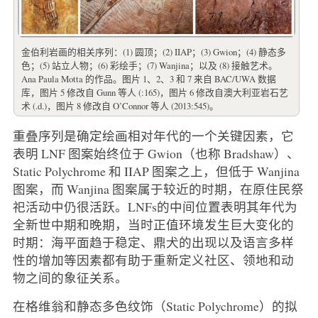
金伯利岩画的相关序列：(1) 圆顶；(2) IIAP；(3) Gwion；(4) 静态多
色；(5) 站立人物；(6) 彩绘手；(7) Wanjina；以及 (8) 接触艺术。
Ana Paula Motta 的作品。图片 1、2、3 和 7 来自 BAC/UWA 数据
库，图片 5 修改自 Gunn 等人 (:165)，图片 6 修改自澳大利亚岩石艺
术 (.d.)，图片 8 修改自 O’Connor 等人 (2013:545)。
重叠序列是确定绘画相对年代的一个关键因素，它
表明 LNF 图案始终位于 Gwion（也称 Bradshaw）、
Static Polychrome 和 IIAP 图案之上，但低于 Wanjina
图案，而 Wanjina 图案属于较近的时期，在原住民祭
祀活动中仍很活跃。LNFs的中间位置表明其年代为
全新世中期和晚期，当时正值环境发生巨大变化的
时期：海平面趋于稳定、鼎犬的出现以及语言多样
性的增加等因素都有助于重新定义社区、领地和动
物之间的象征关系。
在格维翁和静态多色纹饰（Static Polychrome）的拟