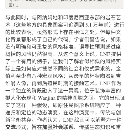
图）。
与此同时，与阿纳姆地和印度尼西亚东部的岩石艺
术（这些地方的具象图案可追溯到 5.1 万年前）进行
的比较表明，虽然形式上存在相似之处，但每种文
化背景都形成了自己的代码。学者们警告说，如果
没有明确和可重复的风格标准，误导性预测或过度
概括的风险仍然很高。从这个意义上说，LNF 提供
了一个有用的例子，让我们了解看似相似的风格实
际上是如何应对截然不同的社会和仪式需求的。金
伯利至少有八种宏观风格：从最早的杯状陶器到吉
维翁人像，再到后殖民时期的接触艺术。LNF 作为
一个独立的阶段融入了这一景观，位于装饰丰富的
拟人化表现和 Wanjina 的精神图腾之间。它的出现证
实了这样一种假设，即原住民图形系统响应了一种
递归和定位的动态演变，在这种演变中，传统与创
新平衡共存。作者认为，LNF 绘画可以解释为一种
交流
旨在加强社会联系
形式，
、传播生态知识和重