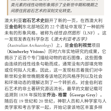
类元素的线性动物形象揭示了全新世中期和晚期之
间原住民岩石艺术的深刻文化转变。
岩石艺术史
澳大利亚
翻开了新的一页，在西澳大利
金伯利
亚
东北部地区的 22 个遗址中发现了一种前所
未有的形象风格，被称为
线性自然图形
（LNF）。这
一发现发表在科学杂志《
澳大利亚考古学》
金伯利视觉
（Australian Archaeology
）上，是
项目
Kimberley Visions
（
）历时六年实地研究的成果，它
揭示了近百个专门描绘动物的岩石图像，这些图像
由连续的线性线条勾勒而成，通常没有内部填充物
或任何拟人元素。因此，这一发现标志着我们对中
新世和全新世晚期席卷该地区的风格序列以及社会
和环境动态的理解达到了一个转折点。对金伯利岩
石艺术的非土著研究源远流长。最早的文献记载可
乔治-
格雷（George Grey
追溯到 1838 年探险家
）。
随后在 19 世纪和 20 世纪，神职人员和人种学家与人
类学家和考古学家一起，开始记录该地区丰富多样