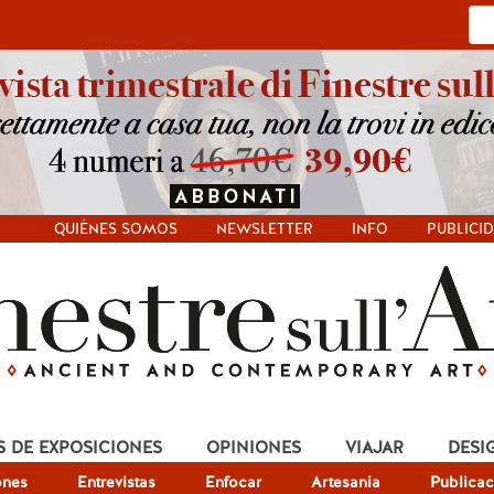
QUIÉNES SOMOS
NEWSLETTER
INFO
PUBLICI
S DE EXPOSICIONES
OPINIONES
VIAJAR
DESI
ones
Entrevistas
Enfocar
Artesania
Publicac