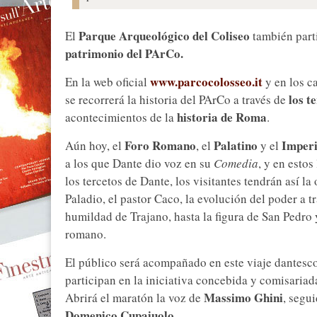
Parque Arqueológico del Coliseo
El
también part
patrimonio del PArCo.
www.parcocolosseo.it
En la web oficial
y en los c
los t
se recorrerá la historia del PArCo a través de
historia de Roma
acontecimientos de la
.
Foro
Romano
Palatino
Imperi
Aún hoy, el
, el
y el
a los que Dante dio voz en su
Comedia
, y en estos
los tercetos de Dante, los visitantes tendrán así l
Paladio, el pastor Caco, la evolución del poder a t
humildad de Trajano, hasta la figura de San Pedro
romano.
El público será acompañado en este viaje dantesco
participan en la iniciativa concebida y comisaria
Massimo Ghini
Abrirá el maratón la voz de
, segu
Domenico Cupaiuolo
.