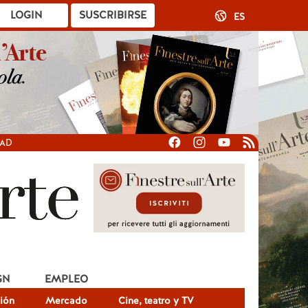
LOGIN
SUSCRIBIRSE
ES
DAD
GN
EMPLEO
ión
Mercado
Cine, teatro y TV