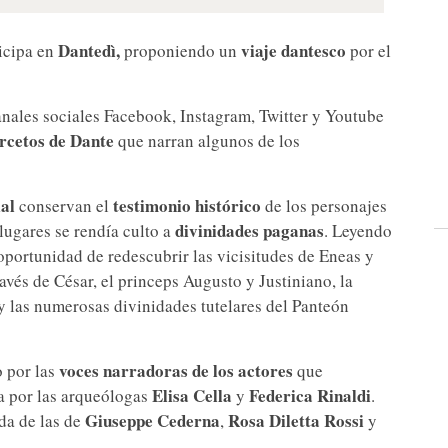
Dantedì,
viaje dantesco
icipa en
proponiendo un
por el
anales sociales Facebook, Instagram, Twitter y Youtube
ercetos de Dante
que narran algunos de los
al
testimonio histórico
conservan el
de los personajes
divinidades paganas
 lugares se rendía culto a
. Leyendo
a oportunidad de redescubrir las vicisitudes de Eneas y
ravés de César, el princeps Augusto y Justiniano, la
 y las numerosas divinidades tutelares del Panteón
voces narradoras de los actores
 por las
que
Elisa Cella
Federica Rinaldi
da por las arqueólogas
y
.
Giuseppe Cederna
Rosa Diletta Rossi
ida de las de
,
y