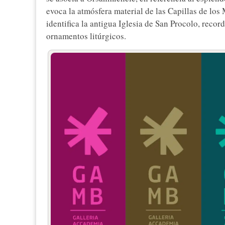
evoca la atmósfera material de las Capillas de los
identifica la antigua Iglesia de San Procolo, recor
ornamentos litúrgicos.