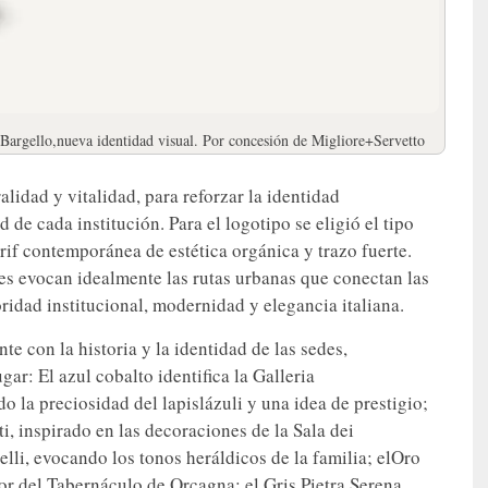
argello,nueva identidad visual. Por concesión de Migliore+Servetto
idad y vitalidad, para reforzar la identidad
 de cada institución. Para el logotipo se eligió el tipo
if contemporánea de estética orgánica y trazo fuerte.
es evocan idealmente las rutas urbanas que conectan las
oridad institucional, modernidad y elegancia italiana.
 con la historia y la identidad de las sedes,
ar: El azul cobalto identifica la Galleria
 la preciosidad del lapislázuli y una idea de prestigio;
i, inspirado en las decoraciones de la Sala dei
elli, evocando los tonos heráldicos de la familia; elOro
or del Tabernáculo de Orcagna; el Gris Pietra Serena