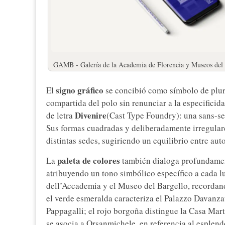
GAMB - Galería de la Academia de Florencia y Museos del B
signo gráfico
El
se concibió como símbolo de plural
compartida del polo sin renunciar a la especificidad
Divenire
de letra
(Cast Type Foundry): una sans-ser
Sus formas cuadradas y deliberadamente irregular
distintas sedes, sugiriendo un equilibrio entre aut
paleta de colores
La
también dialoga profundamente
atribuyendo un tono simbólico específico a cada lug
dell’Accademia y el Museo del Bargello, recordando
el verde esmeralda caracteriza el Palazzo Davanzat
Pappagalli; el rojo borgoña distingue la Casa Mart
se asocia a Orsanmichele, en referencia al esplend