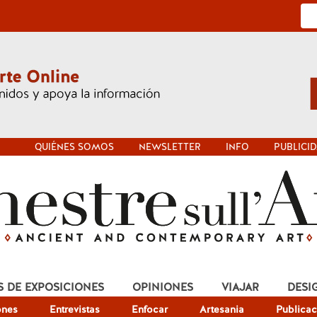
QUIÉNES SOMOS
NEWSLETTER
INFO
PUBLICI
S DE EXPOSICIONES
OPINIONES
VIAJAR
DESI
ones
Entrevistas
Enfocar
Artesania
Publicac