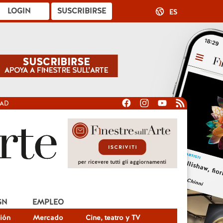
LOGIN
SUSCRIBIRSE
ES
DAD
GN
EMPLEO
ión
Mercado
Cine, teatro y TV