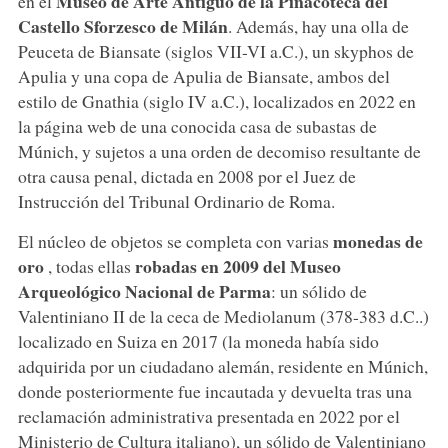
Museo de Arte Antiguo de la Pinacoteca del
en el
Castello Sforzesco de Milán
. Además, hay una olla de
Peuceta de Biansate (siglos VII-VI a.C.), un skyphos de
Apulia y una copa de Apulia de Biansate, ambos del
estilo de Gnathia (siglo IV a.C.), localizados en 2022 en
la página web de una conocida casa de subastas de
Múnich, y sujetos a una orden de decomiso resultante de
otra causa penal, dictada en 2008 por el Juez de
Instrucción del Tribunal Ordinario de Roma.
monedas de
El núcleo de objetos se completa con varias
oro
robadas en 2009 del Museo
, todas ellas
Arqueológico Nacional de Parma
: un sólido de
Valentiniano II de la ceca de Mediolanum (378-383 d.C..)
localizado en Suiza en 2017 (la moneda había sido
adquirida por un ciudadano alemán, residente en Múnich,
donde posteriormente fue incautada y devuelta tras una
reclamación administrativa presentada en 2022 por el
Ministerio de Cultura italiano), un sólido de Valentiniano