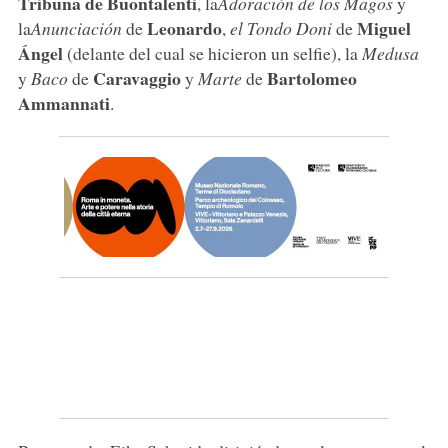
Tribuna de Buontalenti
, la
Adoración de los Magos
y
Leonardo
Miguel
la
Anunciación
de
,
el Tondo Doni
de
Ángel
(delante del cual se hicieron un selfie), la
Medusa
Caravaggio
Bartolomeo
y
Baco
de
y
Marte
de
Ammannati
.