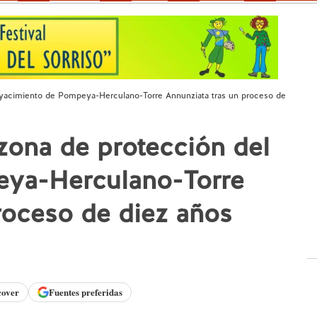
 yacimiento de Pompeya-Herculano-Torre Annunziata tras un proceso de
zona de protección del
eya-Herculano-Torre
roceso de diez años
cover
Fuentes preferidas