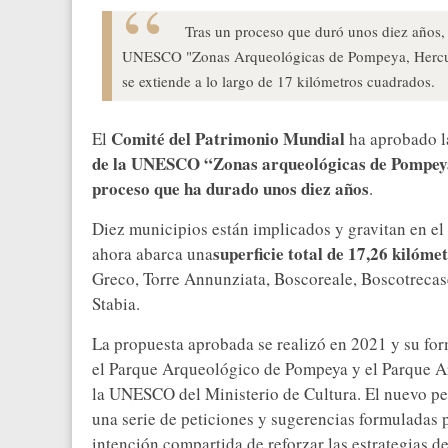
Tras un proceso que duró unos diez años, 
UNESCO "Zonas Arqueológicas de Pompeya, Hercula
se extiende a lo largo de 17 kilómetros cuadrados.
Comité del Patrimonio Mundial
El
ha aprobado l
de la UNESCO “Zonas arqueológicas de Pompey
proceso que ha durado unos diez años
.
Diez municipios están implicados y gravitan en el 
superficie total de 17,26 kilóm
ahora abarca una
Greco, Torre Annunziata, Boscoreale, Boscotrecas
Stabia.
La propuesta aprobada se realizó en 2021 y su for
el Parque Arqueológico de Pompeya y el Parque Ar
la UNESCO del Ministerio de Cultura. El nuevo pe
una serie de peticiones y sugerencias formuladas 
intención compartida de reforzar las estrategias de 