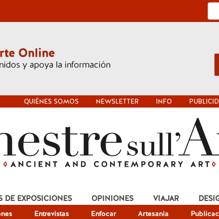
QUIÉNES SOMOS
NEWSLETTER
INFO
PUBLICI
S DE EXPOSICIONES
OPINIONES
VIAJAR
DESI
ones
Entrevistas
Enfocar
Artesania
Publicac