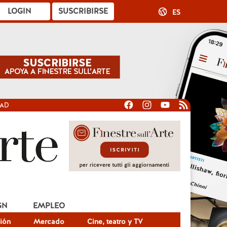
LOGIN
SUSCRIBIRSE
ES
DAD
GN
EMPLEO
ión
Mercado
Cine, teatro y TV