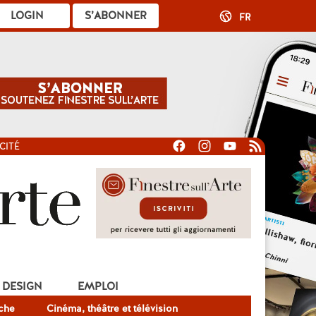
LOGIN
S’ABONNER
FR
CITÉ
DESIGN
EMPLOI
che
Cinéma, théâtre et télévision