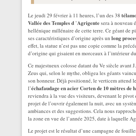
télam
Le jeudi 29 février à 11 heures, l’un des 38
Vallée des Temples d
Agrigente
’
sera à nouveau ér
hellénique millénaire de cette terre. Ce géant de p
long proce
ses caractéristiques d’origine après un
effet, la statue n’est pas une copie comme la précéd
d’origine qui gisaient en morceaux à l’intérieur d
Ce majestueux colosse datant du Ve siècle avant J.
Zeus qui, selon le mythe, obligea les géants vainc
son honneur. Déjà positionné, le verticem attend le
échafaudage en acier Corten de 10 mètres de h
l’
reviendra à la vue des visiteurs, devenant le pivot
projet de l’ouvrir également la nuit, avec un syst
ambiances et des suggestions. Cela nous rapproche 
la zone en vue de l’année 2025, date à laquelle Agr
Le projet est le résultat d’une campagne de fouill