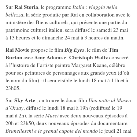
Rai Storia
Sur
, le programme
Italia : viaggio nella
bellezza
, la série produite par Rai en collaboration avec le
ministère des Biens culturels, qui présente une partie du
patrimoine culturel italien, sera diffusé le samedi 23 mai
à 13 heures et le dimanche 24 mai à 3 heures du matin.
Rai Movie
Tim
propose le film
Big Eyes
, le film de
Burton
Amy Adams
Christoph Waltz
avec
et
consacré
à l’histoire de l’artiste peintre Margaret Keane, célèbre
pour ses peintures de personnages aux grands yeux (d’où
le nom du film) : il sera visible le lundi 18 mai à 11h et à
23h05.
Sky Arte
Sur
, on trouve le docu-film
Una notte al Museo
d’Orsay
, diffusé le lundi 18 mai à 19h (rediffusé le 19
mai à 2h), la série
Musei
avec deux nouveaux épisodes à
20h et 23h50, deux nouveaux épisodes du documentaire
Brunelleschi e le grandi cupole del mondo
le jeudi 21 mai