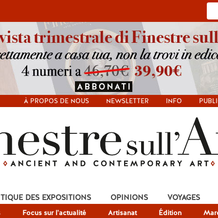
À PROPOS DE NOUS
NEWSLETTER
INFO
PUBLI
ITIQUE DES EXPOSITIONS
OPINIONS
VOYAGES
s
Focus sur l'actualité
Artisanat
Édition
Mar