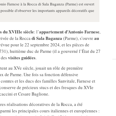
onio Farnese à la Rocca di Sala Baganza (Parme) est ouvert
 possible d'observer les importants appareils décoratifs que
s du XVIIIe siècle
appartement d’Antonio Farnese
: l’
,
di Sala Baganza
au
 privée de la Rocca
(Parme), s’ouvre
prévue pour le 22 septembre 2024, et les pièces de
31), huitième duc de Parme (il a gouverné l’État du 27
visites guidées
r des
.
ent au XVe siècle, jouait un rôle de première
x de Parme. Une fois sa fonction défensive
comtes et les ducs des familles Sanvitale, Farnese et
 conserve de précieux stucs et des fresques du XVIe
caccini et Cesare Baglione.
es réalisations décoratives de la Rocca, a été
parmi les principales cours italiennes et européennes :