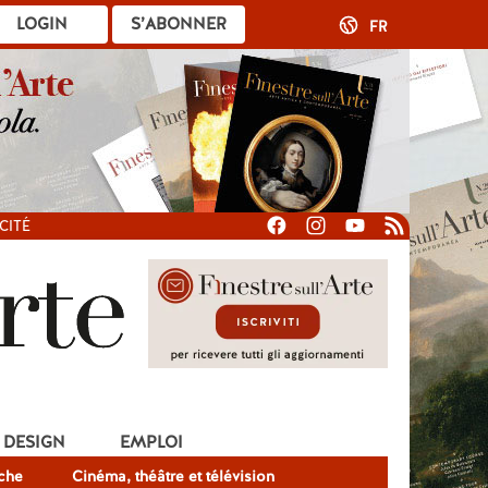
LOGIN
S’ABONNER
FR
CITÉ
DESIGN
EMPLOI
che
Cinéma, théâtre et télévision