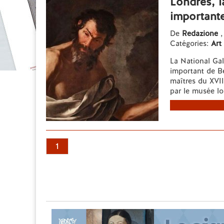
Londres, l
importante
De
Redazione
,
Catégories:
Art
La National Gal
important de Be
maîtres du XVIIe
par le musée lo
1