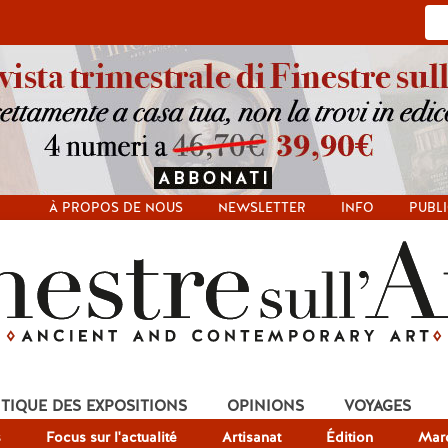
À PROPOS DE NOUS
NEWSLETTER
INFO
PUBLI
ITIQUE DES EXPOSITIONS
OPINIONS
VOYAGES
s
Focus sur l'actualité
Artisanat
Édition
Mar