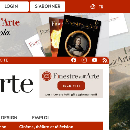
LOGIN
S’ABONNER
FR
CITÉ
DESIGN
EMPLOI
che
Cinéma, théâtre et télévision