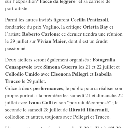
"Facce da leggere
sur l’exposition
" et sa carrière de
portraitiste.
Cecilia Pratizzoli
Parmi les autres invités figurent
,
Orietta Bay
fondatrice du prix Voglino, la critique
et
Roberto Carlone
l’artiste
: ce dernier tiendra une réunion
Vivian Maier
le 29 juillet sur
, dont il est un érudit
passionné.
Fotografia
Deux ateliers seront également organisés :
Consapevole
Simona Guerra
avec
les 21 et 22 juillet et
Collodio Umido
Eleonora Pellegri
Isabella
avec
et
Trucco
le 29 juillet.
performances
Grâce à deux
, le public pourra réaliser son
propre portrait : la première les samedi 21 et dimanche 22
Ivana Galli
juillet avec
et son “portrait décomposé” ; la
Ritratti Itineranti
seconde le samedi 28 juillet de
,
collodion et autres, toujours avec Pellegri et Trucco.
vendredi 20 juillet à 18h30
L’inauguration est prévue le