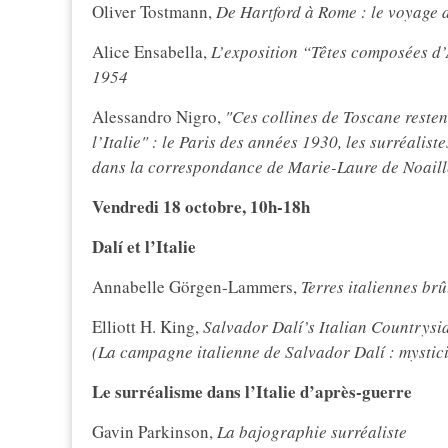
Oliver Tostmann,
De Hartford à Rome : le voyage d
Alice Ensabella,
L’exposition “Têtes composées d
1954
Alessandro Nigro,
"Ces collines de Toscane reste
l’Italie" : le Paris des années 1930, les surréaliste
dans la correspondance de Marie-Laure de Noaill
Vendredi 18 octobre, 10h-18h
Dalí et l’Italie
Annabelle Görgen-Lammers,
Terres italiennes br
Elliott H. King,
Salvador Dalí’s Italian Countrysi
(La campagne italienne de Salvador Dalí : mystic
Le surréalisme dans l’Italie d’après-guerre
Gavin Parkinson,
La bajographie surréaliste