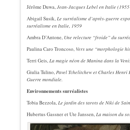
Jérôme Duwa,
Jean-Jacques Lebel en Italie (1955
Abigail Susik,
Le surréalisme d’après-guerre expo
surréalisme en Italie, 1959
Ambra D’Antone,
Une relecture “froide” du surr
Paulina Caro Troncoso,
Vers une “morphologie hist
Terri Geis,
La magie néon de Manina dans la Veni
Giulia Tulino,
Pavel Tchelitchew et Charles Henri F
Guerre mondiale.
Environnements surréalistes
Tobia Bezzola,
Le jardin des tarots de Niki de Sai
Hubertus Gassner et Ute Janssen,
La maison du so