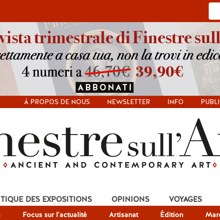
À PROPOS DE NOUS
NEWSLETTER
INFO
PUBLI
ITIQUE DES EXPOSITIONS
OPINIONS
VOYAGES
s
Focus sur l'actualité
Artisanat
Édition
Mar