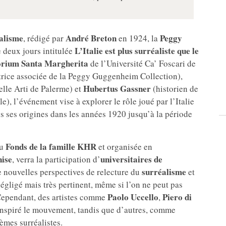
alisme
André Breton
Peggy
, rédigé par
en 1924, la
L’Italie est plus surréaliste que le
 deux jours intitulée
orium Santa Margherita
de l’Université Ca’ Foscari de
rice associée de la Peggy Guggenheim Collection),
Hubertus Gassner
lle Arti de Palerme) et
(historien de
e), l’événement vise à explorer le rôle joué par l’Italie
s ses origines dans les années 1920 jusqu’à la période
Fonds de la famille KHR
du
et organisée en
nise
universitaires de
, verra la participation d’
surréalisme
de nouvelles perspectives de relecture du
et
 négligé mais très pertinent, même si l’on ne peut pas
Paolo Uccello
Piero di
. Cependant, des artistes comme
,
nspiré le mouvement, tandis que d’autres, comme
èmes surréalistes.