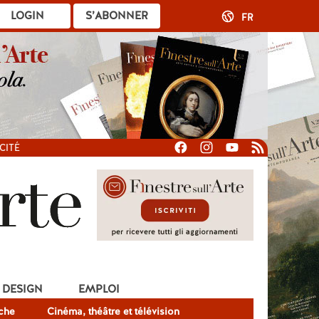
LOGIN
S’ABONNER
FR
CITÉ
DESIGN
EMPLOI
che
Cinéma, théâtre et télévision