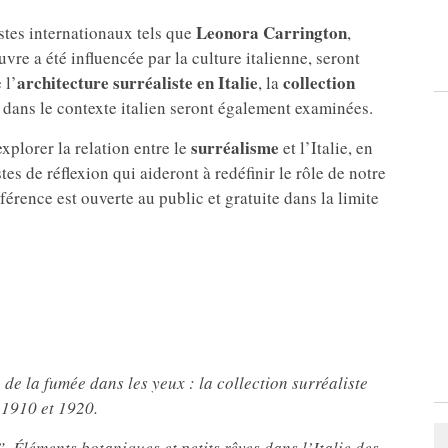
Leonora Carrington
istes internationaux tels que
,
uvre a été influencée par la culture italienne, seront
architecture surréaliste en Italie
collection
 l’
, la
dans le contexte italien seront également examinées.
surréalisme
plorer la relation entre le
et l’Italie, en
tes de réflexion qui aideront à redéfinir le rôle de notre
férence est ouverte au public et gratuite dans la limite
e de la fumée dans les yeux : la collection surréaliste
 1910 et 1920.
”. Éléments botaniques et petits rêves dans l’Italie des