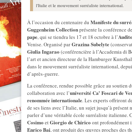
l'Italie et le mouvement surréaliste international.
Manifeste du surré
À l’occasion du centenaire du
Guggenheim Collection
présente la conférence de
pape
Audit
, qui se tiendra les 17 et 18 octobre à l’
Grazina Subelyte
Venise. Organisé par
(conservat
Giulia Ingarao
(conférencière à l’Accademia di Be
l’art et ancien directeur de la Hamburger Kunsthall
dans le mouvement surréaliste international, depui
d’après-guerre.
La conférence, rendue possible grâce au soutien 
université Ca’ Foscari de Ve
collaboration avec l’
renommée internationale
. Les experts offriront 
de ses liens avec l’Italie, un sujet jusqu’à présent
parler d’une véritable école surréaliste italienne
Cosimo
Giorgio de Chirico
et
ont profondément i
Enrico Baj
, ont produit des œuvres proches des th