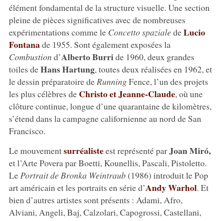
élément fondamental de la structure visuelle. Une section
pleine de pièces significatives avec de nombreuses
Lucio
expérimentations comme le
Concetto spaziale
de
Fontana
de 1955. Sont également exposées la
Alberto Burri
Combustion
d’
de 1960, deux grandes
Hans Hartung
toiles de
, toutes deux réalisées en 1962, et
le dessin préparatoire de
Running
Fence, l’un des projets
Christo et Jeanne-Claude
les plus célèbres de
, où une
clôture continue, longue d’une quarantaine de kilomètres,
s’étend dans la campagne californienne au nord de San
Francisco.
surréaliste
Joan Miró,
Le mouvement
est représenté par
et l’Arte Povera par Boetti, Kounellis, Pascali, Pistoletto.
Le
Portrait de Bronka Weintraub
(1986) introduit le Pop
Andy Warhol
art américain et les portraits en série d’
. Et
bien d’autres artistes sont présents : Adami, Afro,
Alviani, Angeli, Baj, Calzolari, Capogrossi, Castellani,