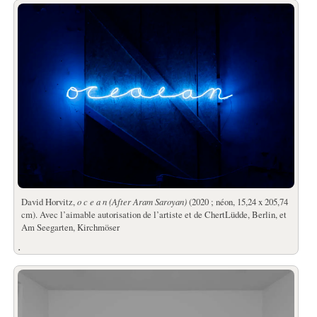
David Horvitz,
o c e a n (After Aram Saroyan)
(2020 ; néon, 15,24 x 205,74
cm). Avec l’aimable autorisation de l’artiste et de ChertLüdde, Berlin, et
Am Seegarten, Kirchmöser
.