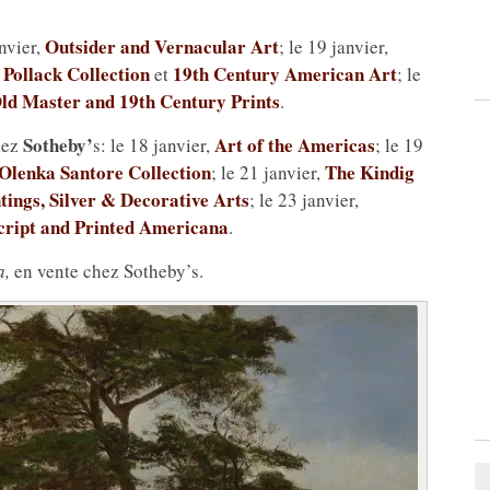
Outsider and Vernacular Art
anvier,
; le 19 janvier,
Pollack Collection
19th Century American Art
et
; le
ld Master and 19th Century Prints
.
Sotheby’
Art of the Americas
hez
s: le 18 janvier,
; le 19
Olenka Santore Collection
The Kindig
; le 21 janvier,
tings, Silver & Decorative Arts
; le 23 janvier,
ript and Printed Americana
.
a,
en vente chez Sotheby’s.