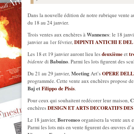
Dans la nouvelle édition de notre rubrique vente a
du 18 au 24 janvier.
Wannenes
Trois ventes aux enchères à
: le 18 janv
DIPINTI ANTICHI E DE
janvier au 1er février,
deuxième
tr
Les 18 et 19 janvier auront lieu les
et
Babuino
bidente
di
. Parmi les lots figurent des sc
Meeting
OPERE DEL
Du 21 au 29 janvier,
Art’s
programmée. Cette vente aux enchères propose des
Baj et
Filippo de Pisis
.
C
Pour ceux qui souhaitent redécorer leur maison,
DESIGN ET ARTS DECORATIFS DES
enchères
Borromeo
Le 18 janvier,
organisera la vente aux 
Parmi les lots mis en vente figurent des œuvres d’ar