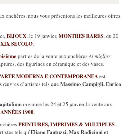
ux enchères, nous vous présentons les meilleures offres
BIJOUX
MONTRES RARES
ier,
; le 19 janvier,
; du 20
L XIX SECOLO
.
oisième
parties de la vente aux enchères
Al miglior
ulptures, des figurines en céramique et des vases.
L’ARTE MODERNA E CONTEMPORANEA
est
Massimo Campigli, Enrico
 œuvres d’artistes tels que
apitolium
organise les 24 et 25 janvier la vente aux
 ANNÉES 1900
.
PEINTURES, IMPRIMES & MULTIPLES
enchères
.
Eliano Fantuzzi, Max Radicioni et
tistes tels qu’