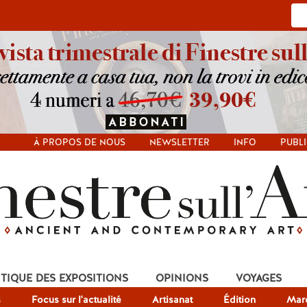
À PROPOS DE NOUS
NEWSLETTER
INFO
PUBLI
ITIQUE DES EXPOSITIONS
OPINIONS
VOYAGES
s
Focus sur l'actualité
Artisanat
Édition
Mar