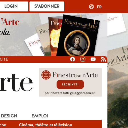
LOGIN
S’ABONNER
FR
CITÉ
DESIGN
EMPLOI
che
Cinéma, théâtre et télévision