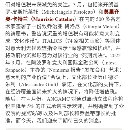
们对增值税未获减免的关注。3 月，包括米开朗基
莫里齐
罗-皮斯托莱托（Michelangelo Pistoletto）和
奥-卡特兰（Maurizio Cattelan
）在内的 500 多名艺
术家签署了一份致乔治亚-梅洛尼（Giorgia Meloni）
的请愿书，警告说沉重的增值税有可能将意大利变
成 “文化沙漠”。ITALICS（74 家相关画廊）等团体
对意大利无视欧盟指令表示 “深感震惊和忧虑”，并
将政府的沉默形容为对该行业的 “死刑判决”。2025
年 3 月，在阿波罗和意大利国际金融公司（Intesa
Sanpaolo）主办的 “Nomisma 报告 ”发布会和 “艺术：
意大利的产业价值 ”会议上，文化部长亚历山德罗-
朱利（Alessandro Giuli）承诺，在文化部的支持下，
在经济覆盖面尚未扩大的情况下，将降低增值税。
随后，在 4 月份，ANGAMC 对通过启动立法程序将
税率降至 5% 的正式承诺表示欢迎，并明确提到了众
议院的
提问时间
以及朱利部长和乔盖蒂部长的批
准。而今天，我们迎来了期待已久的消息。