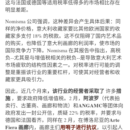
这与法国或德国等适用税率低得多的市场相比存在
明显差距。
Nomisma 公司强调，这种差异会产生具体后果：同
样的净价格，意大利收藏家要比其他欧洲国家的收
藏家多支付 18% 的税款。这不仅阻碍了国内艺术品
的购买，也降低了意大利画廊的利润率，使市场的
国际竞争力下降。Nomisma 在其报告中指出，高税
负--尤其是与增值税相关的税负--是导致意大利艺术
市场疲软的结构性因素之一。对税率进行可能的调
整是重振该行业的重要杠杆，可使其对经营者和收
藏家更具吸引力。
，该行业的经营者采取了
措
因此，近几个月来
许多
施
阿波罗
，要求政府降低增值税。2 月，
（代表拍
ANGAMC
卖行、古董商、画廊和物流）和
等团体向
政府发出一封公开信，质疑 22% 的税率，并要求与
Arte
德国和法国看齐。同样在 2 月，在博洛尼亚的
Fiera 画廊
用哨子进行抗议
内，画廊主们
，以引起人