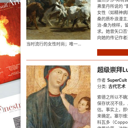
虽然罗莎-邦荷
弗里丹所说的 
女性（如精神病
桑的质朴浪漫主
治-桑为榜样，
求。她曾矢口否
向她的传记作者
当时流行的女性时尚；唯一...
超级崇拜Lui
作者
SuperCul
分类:
古代艺术
索德之所以不确
保存状况不佳，
估。事实上，即
来确定。塞尔维
科瓦多（Coppo