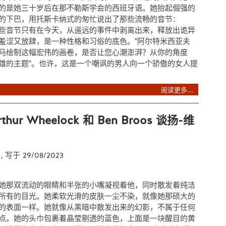
的是她三十岁后在那不勒斯学会的西班牙语。她抬起倔强的
的下巴，用托斯卡纳式的匆忙说出了那些流畅的音节：
es。这些音节只有在今天，从遥远的事件中剥离出来，释放出诡异
羞涩又放肆，是一种性格和习俗的底色。"阿尔特米西亚夫
马绘制这幅宏伟的画卷，是否让您心潮澎湃？从你的角度
雄的主题"。也许，这是一个嘲讽的男人向一个骄傲的女人提
阅读更多...
hur Wheelock 和 Ben Broos 谈扬-维
t
, 写于 29/08/2023
她那双流动的眼睛和半张的小嘴凝视着他，同时散发着纯洁
所有的目光。她柔软光滑的皮肤一尘不染，就像她那硕大的
的表面一样。她就像从黑暗中散发出来的幻影，不属于任何
点。她的头巾包裹着晶莹剔透的蓝色，上面是一块醒目的黄