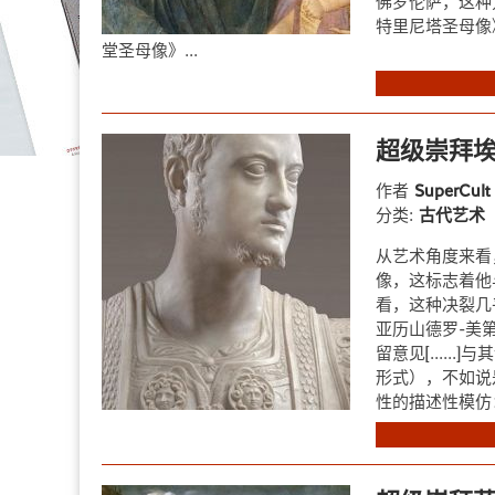
佛罗伦萨，这种
特里尼塔圣母像
堂圣母像》...
超级崇拜埃
作者
SuperCul
分类:
古代艺术
从艺术角度来看
像，这标志着他
看，这种决裂几
亚历山德罗-美第
留意见[....
形式），不如说
性的描述性模仿：皮