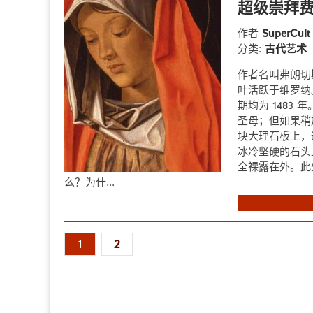
超级崇拜费
作者
SuperCul
分类:
古代艺术
作者名叫弗朗切斯科
叶活跃于维罗纳
期均为 148
圣母；但如果稍
块大理石板上，
冰冷坚硬的石头
全裸露在外。此
么？为什...
1
2