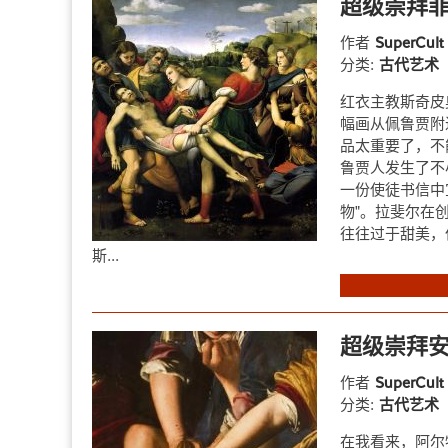
超级崇拜菲
作者
SuperCul
分类:
古代艺术
红衣主教斯奇皮奥内
幅画从佩鲁贾附
品太重要了，不
鲁贾人发生了不
一份使徒书信中宣
物"。拉斐尔在
往往过于甜美，
斯...
超级崇拜安
作者
SuperCul
分类:
古代艺术
在我看来，阿尔