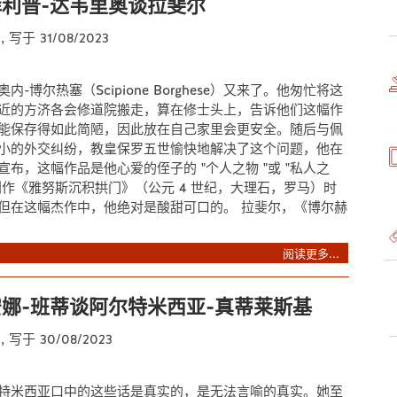
利普-达韦里奥谈拉斐尔
t
, 写于 31/08/2023
-博尔热塞（Scipione Borghese）又来了。他匆忙将这
近的方济各会修道院搬走，算在修士头上，告诉他们这幅作
能保存得如此简陋，因此放在自己家里会更安全。随后与佩
小的外交纠纷，教皇保罗五世愉快地解决了这个问题，他在
布，这幅作品是他心爱的侄子的 "个人之物 "或 "私人之
创作《雅努斯沉积拱门》（公元 4 世纪，大理石，罗马）时
但在这幅杰作中，他绝对是酸甜可口的。 拉斐尔，《博尔赫
阅读更多...
娜-班蒂谈阿尔特米西亚-真蒂莱斯基
t
, 写于 30/08/2023
特米西亚口中的这些话是真实的，是无法言喻的真实。她至