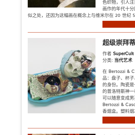
色织物，引人注
画作的年代十分
似之处，还因为这幅画在概念上与维米尔在 20 世纪 50
超级崇拜蒂
作者
SuperCul
分类:
当代艺术
在 Bertozz
品：盘子、杯子
的身份。陶瓷是
的普洛特斯神一
可以随意变成男
Bertozzi 
香烟盒。塑料烟