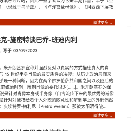
方案已经过时，因此一些学者认为它是早期作品，早于《圣
》（现藏于乌菲兹）、《卢浮宫圣母像》、《阿西西下层教
阅读更多...
克-施密特谈巴乔-班迪内利
t
, 写于 03/09/2023
，米开朗基罗宣称并强烈反对以真实的方式描绘真人的肖
与 15 世纪半身肖像的最实质性的决裂：从历史政治层面来
乎是一种间断，因为在两个佛罗伦萨共和国之间以及随后的
奇统治时期，雕刻肖像的委托很少[......]。米开朗基罗的保
..]与其说是针对肖像本身或半身像（自古流传下来的最优秀的肖像
是针对对被描绘者个人外貌的随意性和解剖学上的外部偶然
埃特罗-梅利尼（Pietro Mellini）那被太阳晒得皱...
阅读更多...