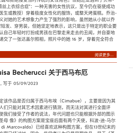
真诚地拒绝接受当时传统的女性角色，但她还是遇到了贝蒂-
"蕾丝上衣综合症"：一种无害的女性抗议，至今仍在驱使成功
医生或教授）穿着极度女性化的服饰，或整天烤蛋糕。乔治-
义对她的艺术想象力产生了强烈的影响，虽然她从小就以乔
留短发、穿男装，但她坚定地表示，这只是出于特定的职业要
认自己年轻时打扮成男孩在巴黎走来走去的丑闻，并自豪地
递交了一张达盖尔照相，照片中的她 16 岁，穿着完全符合
阅读更多...
sa Becherucci 关于西马布厄
t
, 写于 05/09/2023
定该作品是否归属于西马布埃（Cimabue），主要是因为其
人们只能对其艺术因素进行猜测，而无法对其进行全面评
使我们接受了作者的说法，年代问题也只能根据外部的图示
圣母 像》的构图方案是宝座后面有两个天使，科波-迪-马尔
 di Marcovaldo）已经喜欢这种构图方案，但在13世纪末的