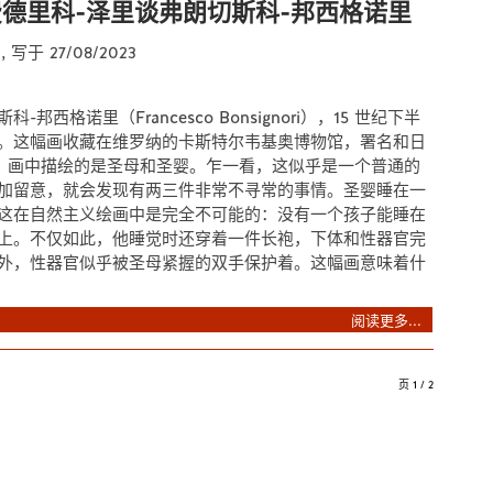
德里科-泽里谈弗朗切斯科-邦西格诺里
t
, 写于 27/08/2023
-邦西格诺里（Francesco Bonsignori），15 世纪下半
。这幅画收藏在维罗纳的卡斯特尔韦基奥博物馆，署名和日
3 年。画中描绘的是圣母和圣婴。乍一看，这似乎是一个普通的
加留意，就会发现有两三件非常不寻常的事情。圣婴睡在一
这在自然主义绘画中是完全不可能的：没有一个孩子能睡在
上。不仅如此，他睡觉时还穿着一件长袍，下体和性器官完
外，性器官似乎被圣母紧握的双手保护着。这幅画意味着什
阅读更多...
页 1 / 2