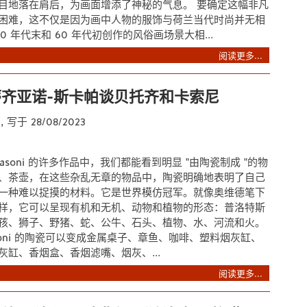
目地落在肩后，为画面增添了神秘的气息。 要确定这幅非凡
困难，这不仅是因为画中人物的服饰与荷兰当代时尚并无相
 年代末和 60 年代初创作的风俗画场景大相...
阅读更多...
齐亚诺-斯卡帕谈贝托齐和卡索尼
t
, 写于 28/08/2023
i & Casoni 的许多作品中，我们都能看到明显 "由陶瓷制成 "的物
、茶壶，在这些杂乱无章的物品中，陶瓷明确地表明了自己
一种难以捉摸的材料。它是世界模仿冠军。就像奥维德笔下
样，它可以呈现有机和无机、动物和植物的形态：普洛特斯
孩、狮子、野猪、蛇、公牛、石头、植物、水、河流和火。
& Casoni 的陶瓷可以变成金属桌子、章鱼、咖啡、塑料烟灰缸、
灰缸、香烟盒、香烟滤嘴、烟灰、...
阅读更多...