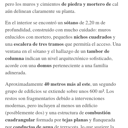
de piedra y mortero de
pero los muros y cimientos
cal
aún delinean claramente su planta.
sótano
En el interior se encontró un
de 2,20 m de
profundidad, construido con mucho cuidado: muros
nichos cuadrados
enlucidos con mortero, pequeños
y
escalera de tres tramos
una
que permitía el acceso. Una
tambor de
ventana en el sótano y el hallazgo de un
columna
indican un nivel arquitectónico sofisticado,
domus
acorde con una
perteneciente a una familia
adinerada.
40 metros más al este
Aproximadamente
, un segundo
grupo de edificios se extiende sobre unos 600 m². Los
restos son fragmentarios debido a intervenciones
modernas, pero incluyen al menos un edificio
combustión
(posiblemente dos) y una estructura de
cuadrangular
tejas planas
formada por
y flanqueada
conductos de agua
por
de terracota, lo que sugiere la