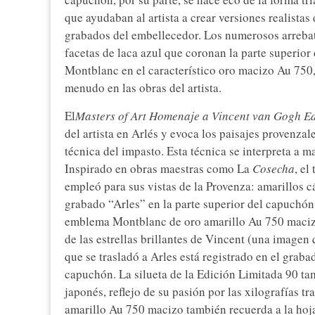
que ayudaban al artista a crear versiones realistas
grabados del embellecedor. Los numerosos arrebato
facetas de laca azul que coronan la parte superior
Montblanc en el característico oro macizo Au 750, 
menudo en las obras del artista.
El
Masters of Art Homenaje a Vincent van Gogh E
del artista en Arlés y evoca los paisajes provenza
técnica del impasto. Esta técnica se interpreta a 
Inspirado en obras maestras como La
Cosecha
, el
empleó para sus vistas de la Provenza: amarillos cá
grabado “Arles” en la parte superior del capuchón
emblema Montblanc de oro amarillo Au 750 maciz
de las estrellas brillantes de Vincent (una imagen 
que se trasladó a Arles está registrado en el graba
capuchón. La silueta de la Edición Limitada 90 tam
japonés, reflejo de su pasión por las xilografías t
amarillo Au 750 macizo también recuerda a la hoja