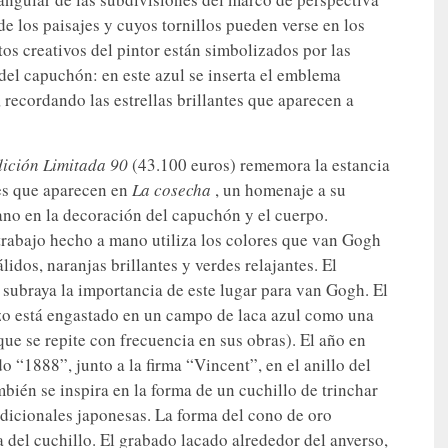
 de los paisajes y cuyos tornillos pueden verse en los
s creativos del pintor están simbolizados por las
 del capuchón: en este azul se inserta el emblema
recordando las estrellas brillantes que aparecen a
dición Limitada 90
(43.100 euros) rememora la estancia
les que aparecen en
La cosecha
, un homenaje a su
mano en la decoración del capuchón y el cuerpo.
 trabajo hecho a mano utiliza los colores que van Gogh
lidos, naranjas brillantes y verdes relajantes. El
 subraya la importancia de este lugar para van Gogh. El
o está engastado en un campo de laca azul como una
que se repite con frecuencia en sus obras). El año en
do “1888”, junto a la firma “Vincent”, en el anillo del
bién se inspira en la forma de un cuchillo de trinchar
radicionales japonesas. La forma del cono de oro
 del cuchillo. El grabado lacado alrededor del anverso,