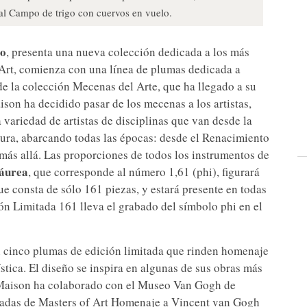
 al Campo de trigo con cuervos en vuelo.
jo
, presenta una nueva colección dedicada a los más
Art, comienza con una línea de plumas dedicada a
 de la colección Mecenas del Arte, que ha llegado a su
ison ha decidido pasar de los mecenas a los artistas,
 variedad de artistas de disciplinas que van desde la
ectura, abarcando todas las épocas: desde el Renacimiento
más allá. Las proporciones de todos los instrumentos de
 áurea
, que corresponde al número 1,61 (phi), figurará
e consta de sólo 161 piezas, y estará presente en todas
ón Limitada 161 lleva el grabado del símbolo phi en el
n cinco plumas de edición limitada que rinden homenaje
ística. El diseño se inspira en algunas de sus obras más
a Maison ha colaborado con el Museo Van Gogh de
itadas de Masters of Art Homenaje a Vincent van Gogh