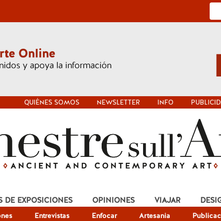
QUIÉNES SOMOS
NEWSLETTER
INFO
PUBLICI
S DE EXPOSICIONES
OPINIONES
VIAJAR
DESI
ones
Entrevistas
Enfocar
Artesania
Publicac