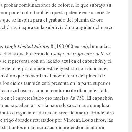
ara probar combinaciones de colores, lo que subraya su
mor por el color también queda patente en su serie de
as que se inspira para el grabado del plumín de oro
uchón se inspira en la subdivisión triangular del marco
an Gogh Limited Edition
8 (190.000 euros), limitada a
inceladas que hicieron de
Campo de trigo con vuelo de
o se representa con un lacado azul en el capuchón y el
rte del cuerpo también está engastado con diamantes
remolino que recuerdan el movimiento del pincel de
 los cielos también está presente en la parte superior
aca azul oscuro con un contorno de diamantes talla
o en el característico oro macizo Au 750. El capuchón
homenaje al amor por la naturaleza con una compleja
nutos fragmentos de nácar, arce sicomoro, liriodendro,
e trigo dorados retratados por Vincent. Los zafiros, las
distribuidos en la incrustación pretenden añadir un