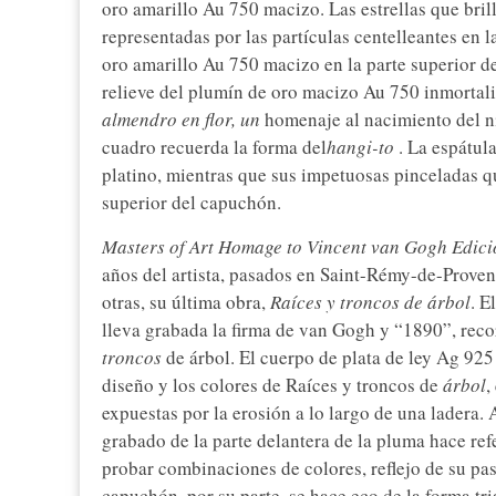
oro amarillo Au 750 macizo. Las estrellas que bril
representadas por las partículas centelleantes en 
oro amarillo Au 750 macizo en la parte superior d
relieve del plumín de oro macizo Au 750 inmortal
almendro en flor, un
homenaje al nacimiento del ni
cuadro recuerda la forma del
hangi-to
. La espátul
platino, mientras que sus impetuosas pinceladas qu
superior del capuchón.
Masters of Art Homage to Vincent van Gogh Edic
años del artista, pasados en Saint-Rémy-de-Proven
otras, su última obra,
Raíces y troncos de árbol
. E
lleva grabada la firma de van Gogh y “1890”, reco
troncos
de árbol. El cuerpo de plata de ley Ag 925
diseño y los colores de Raíces y troncos de
árbol
,
expuestas por la erosión a lo largo de una ladera. 
grabado de la parte delantera de la pluma hace ref
probar combinaciones de colores, reflejo de su pasi
capuchón, por su parte, se hace eco de la forma tr