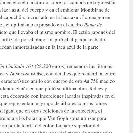
lan en el cielo nocturno sobre los campos de trigo están
la laca azul del cuerpo y en el emblema Montblanc de
el capuchón, incrustado en la laca azul. La imagen en
iza el optimismo expresado en el cuadro
Rama de
eto que llevaba el mismo nombre. El estilo japonés del
a utilizada por el pintor inspiró el clip con acabado
edan inmortalizadas en la laca azul de la parte
ión Limitada 161
(28.200 euros) rememora los últimos
ce y Auvers-sur-Oise, con detalles que recuerdan, entre
l característico anillo con cuerpo de oro Au 750 macizo
rdando el año en que pintó su última obra, Raíces y
 está decorado con inserciones lacadas inspiradas en el
 que representan un grupo de árboles con sus raíces
Al igual que en otras ediciones de la colección, el
erencia a las bolas que Van Gogh solía utilizar para
ón por la teoría del color. La parte superior del
iangular de las subdivisiones del marco de perspectiva