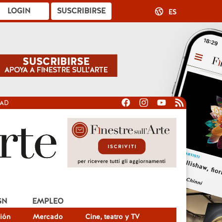
LOGIN
SUSCRIBIRSE
ES
DAD
GN
EMPLEO
ión
Mercado
Cine, teatro y TV