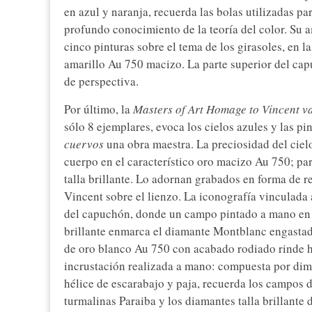
en azul y naranja, recuerda las bolas utilizadas p
profundo conocimiento de la teoría del color. Su a
cinco pinturas sobre el tema de los girasoles, en l
amarillo Au 750 macizo. La parte superior del cap
de perspectiva.
Por último, la
Masters of Art Homage to Vincent v
sólo 8 ejemplares, evoca los cielos azules y las p
cuervos
una obra maestra. La preciosidad del ciel
cuerpo en el característico oro macizo Au 750; pa
talla brillante. Lo adornan grabados en forma de 
Vincent sobre el lienzo. La iconografía vinculada a
del capuchón, donde un campo pintado a mano en l
brillante enmarca el diamante Montblanc engastad
de oro blanco Au 750 con acabado rodiado rinde 
incrustación realizada a mano: compuesta por dimi
hélice de escarabajo y paja, recuerda los campos d
turmalinas Paraiba y los diamantes talla brillante 