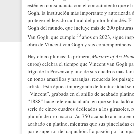
estén en consonancia con el conocimiento que el m
Gogh, la institución más importante y autorizada
proteger el legado cultural del pintor holandés. E
Gogh del mundo, que incluye más de 200 pinturas,
50
Van Gogh, que cumple
años en 2023, sigue insp
obra de Vincent van Gogh y sus contemporáneos.
Hay cinco plumas: la primera,
Masters of Art Hom
euros) celebra el tiempo que Vincent van Gogh pa
trigo de la Provenza y uno de sus cuadros más fa
en tonos amarillos y naranjas, recuerda los paisaje
artista. Esta época impregnada de luminosidad se re
“Vincent”, grabada en el anillo de acabado platino
“1888” hace referencia al año en que se trasladó a
serie de cinco cuadros dedicados a los girasoles, r
plumín de oro macizo Au 750 acabado a mano en rod
acabado en platino, mientras que sus pinceladas es
parte superior del capuchón. La pasión por la pipa