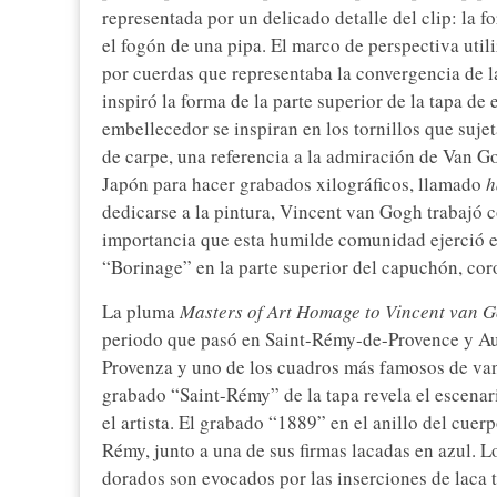
representada por un delicado detalle del clip: la f
el fogón de una pipa. El marco de perspectiva ut
por cuerdas que representaba la convergencia de la
inspiró la forma de la parte superior de la tapa de
embellecedor se inspiran en los tornillos que suj
de carpe, una referencia a la admiración de Van Gog
Japón para hacer grabados xilográficos, llamado
h
dedicarse a la pintura, Vincent van Gogh trabajó 
importancia que esta humilde comunidad ejerció en
“Borinage” en la parte superior del capuchón, co
La pluma
Masters of Art Homage to Vincent van 
periodo que pasó en Saint-Rémy-de-Provence y Auve
Provenza y uno de los cuadros más famosos de v
grabado “Saint-Rémy” de la tapa revela el escenar
el artista. El grabado “1889” en el anillo del cuerp
Rémy, junto a una de sus firmas lacadas en azul. L
dorados son evocados por las inserciones de laca t