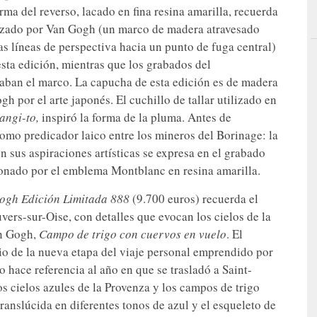
orma del reverso, lacado en fina resina amarilla, recuerda
ilizado por Van Gogh (un marco de madera atravesado
s líneas de perspectiva hacia un punto de fuga central)
 esta edición, mientras que los grabados del
etaban el marco. La capucha de esta edición es de madera
h por el arte japonés. El cuchillo de tallar utilizado en
angi-to,
inspiró la forma de la pluma. Antes de
como predicador laico entre los mineros del Borinage: la
 sus aspiraciones artísticas se expresa en el grabado
ronado por el emblema Montblanc en resina amarilla.
Gogh Edición Limitada 888
(9.700 euros) recuerda el
rs-sur-Oise, con detalles que evocan los cielos de la
an Gogh,
Campo de trigo con cuervos en vuelo
. El
io de la nueva etapa del viaje personal emprendido por
o hace referencia al año en que se trasladó a Saint-
os cielos azules de la Provenza y los campos de trigo
ranslúcida en diferentes tonos de azul y el esqueleto de