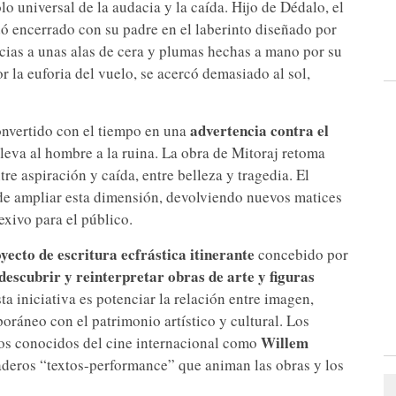
lo universal de la audacia y la caída. Hijo de Dédalo, el
dó encerrado con su padre en el laberinto diseñado por
cias a unas alas de cera y plumas hechas a mano por su
r la euforia del vuelo, se acercó demasiado al sol,
advertencia contra el
convertido con el tiempo en una
lleva al hombre a la ruina. La obra de Mitoraj retoma
tre aspiración y caída, entre belleza y tragedia. El
nde ampliar esta dimensión, devolviendo nuevos matices
exivo para el público.
yecto de escritura ecfrástica itinerante
concebido por
descubrir y reinterpretar obras de arte y figuras
sta iniciativa es potenciar la relación entre imagen,
oráneo con el patrimonio artístico y cultural. Los
Willem
ros conocidos del cine internacional como
daderos “textos-performance” que animan las obras y los