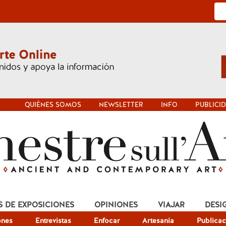
QUIÉNES SOMOS
NEWSLETTER
INFO
PUBLICI
S DE EXPOSICIONES
OPINIONES
VIAJAR
DESI
ones
Entrevistas
Enfocar
Artesania
Publicac