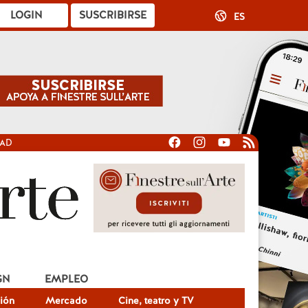
LOGIN
SUSCRIBIRSE
ES
DAD
GN
EMPLEO
ión
Mercado
Cine, teatro y TV