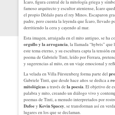
Ícaro, figura central de la mitología griega y símbo
famoso arquitecto y escultor ateniense, Ícaro que
el propio Dédalo para el rey Minos. Escaparon gra
padre, pero cuenta la leyenda que Ícaro, llevado po
derritiendo la cera y cayendo al mar.
Esta imagen, arraigada en el mito antiguo, se ha 
orgullo y la arrogancia
, la llamada “hybris” que 
este tema eterno, y su escultura capta la tensión en
poema de Gabriele Tinti, leído por Ferrara, prete
y sugerencias al mito, en un viaje emocional y refl
pro
La velada en Villa Fürstenberg forma parte del
re
Gabriele Tinti, que desde hace años se dedica a
mitológicas
la poesía
a través de
. El objetivo de e
palabra y mito, creando un diálogo vivo y contemp
poemas de Tinti, a menudo interpretados por rost
Dafoe
Kevin Spacey
y
, se transforman así en ver
lugares en los que se declaman.