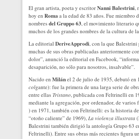
Nanni Balestrini
El gran artista, poeta y escritor
,
Roma
hoy en
a la edad de 83 años. Fue miembro 
del Gruppo 63
nombres
, el movimiento literario 
muchos de los grandes nombres de la cultura de la
DeriveApprodi
La editorial
, con la que Balestrin
muchas de sus obras publicadas anteriormente con 
dolor”, anunció la editorial en Facebook, “inform
desaparición, no sólo para nosotros, insalvable”.
Milán
Nacido en
el 2 de julio de 1935, debutó en
col
gante): fue la primera de una larga serie de obr
entre ellas
Tristano
, publicada con Feltrinelli en 
mediante la agregación, por ordenador, de varios 
) en 1971, también con Feltrinelli: es la historia 
“otoño caliente” de 1969),
La violenza illustrata
(
Balestrini también dirigió la antología Grupo 63 e
Feltrinelli). Entre sus obras más recientes figura 