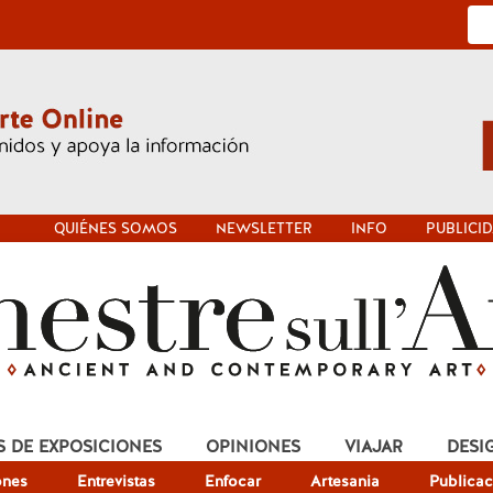
QUIÉNES SOMOS
NEWSLETTER
INFO
PUBLICI
S DE EXPOSICIONES
OPINIONES
VIAJAR
DESI
ones
Entrevistas
Enfocar
Artesania
Publicac