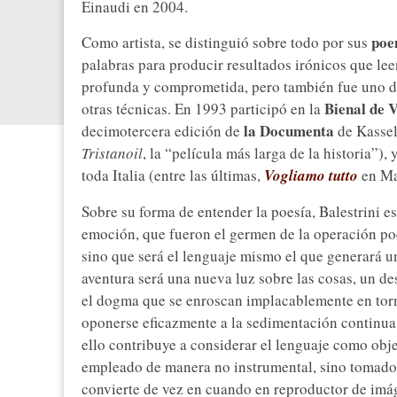
Einaudi en 2004.
poe
Como artista, se distinguió sobre todo por sus
palabras para producir resultados irónicos que le
profunda y comprometida, pero también fue uno d
Bienal de 
otras técnicas. En 1993 participó en la
la Documenta
decimotercera edición de
de Kassel
Tristanoil
, la “película más larga de la historia”)
toda Italia (entre las últimas,
Vogliamo tutto
en Ma
Sobre su forma de entender la poesía, Balestrini e
emoción, que fueron el germen de la operación poé
sino que será el lenguaje mismo el que generará un
aventura será una nueva luz sobre las cosas, un d
el dogma que se enroscan implacablemente en torn
oponerse eficazmente a la sedimentación continua,
ello contribuye a considerar el lenguaje como obje
empleado de manera no instrumental, sino tomado e
convierte de vez en cuando en reproductor de imág