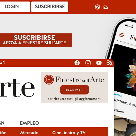
LOGIN
SUSCRIBIRSE
ES
DAD
GN
EMPLEO
ión
Mercado
Cine, teatro y TV