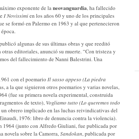
neovanguardia
 máximo exponente de la
, ha fallecido
de
I Novissimi
en los años 60 y uno de los principales
que se formó en Palermo en 1963 y al que pertenecieron
 época.
i publicó algunas de sus últimas obras y que reeditó
otras editoriales, anunció su muerte. “Con tristeza y
amos del fallecimiento de Nanni Balestrini. Una
 1961 con el poemario
Il sasso appeso (La piedra
as, a la que siguieron otros poemarios y varias novelas,
1964 (fue su primera novela experimental, construida
fragmentos de texto),
Vogliamo tutto (Lo queremos todo
de un obrero implicado en las luchas reivindicativas del
Einaudi, 1976: libro de denuncia contra la violencia).
n 1964 (junto con Alfredo Giuliani, fue publicada por
una novela sobre la Camorra,
Sandokan
, publicada por