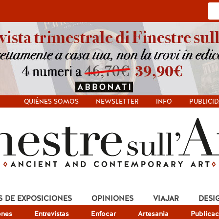
QUIÉNES SOMOS
NEWSLETTER
INFO
PUBLICI
S DE EXPOSICIONES
OPINIONES
VIAJAR
DESI
ones
Entrevistas
Enfocar
Artesania
Publicac