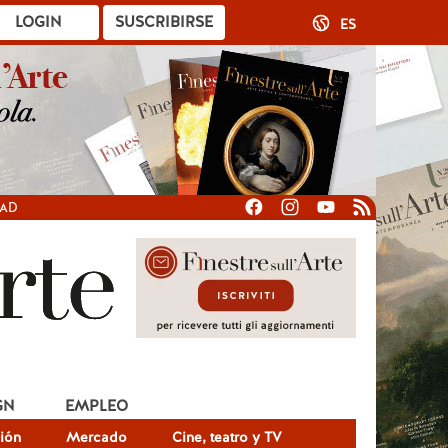
LOGIN
SUSCRIBIRSE
ES
DAD
GN
EMPLEO
ión
Mercado
Cine, teatro y TV