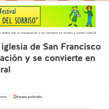
co reabre tras su restauración y se convierte en museo y centro cultural
a iglesia de San Francisco
ración y se convierte en
ral
cover
Fuentes preferidas