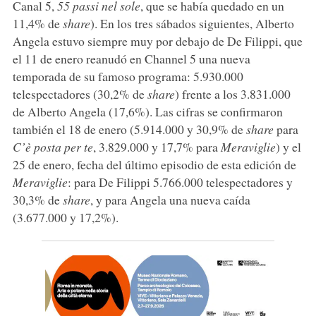
Canal 5,
55 passi nel sole
, que se había quedado en un
11,4% de
share
). En los tres sábados siguientes, Alberto
Angela estuvo siempre muy por debajo de De Filippi, que
el 11 de enero reanudó en Channel 5 una nueva
temporada de su famoso programa: 5.930.000
telespectadores (30,2% de
share
) frente a los 3.831.000
de Alberto Angela (17,6%). Las cifras se confirmaron
también el 18 de enero (5.914.000 y 30,9% de
share
para
C’è posta per te
, 3.829.000 y 17,7% para
Meraviglie
) y el
25 de enero, fecha del último episodio de esta edición de
Meraviglie
: para De Filippi 5.766.000 telespectadores y
30,3% de
share
, y para Angela una nueva caída
(3.677.000 y 17,2%).