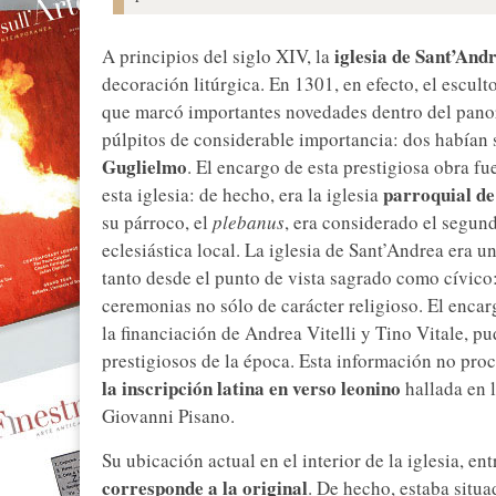
iglesia de Sant’And
A principios del siglo XIV, la
decoración litúrgica. En 1301, en efecto, el escult
que marcó importantes novedades dentro del panoram
púlpitos de considerable importancia: dos habían 
Guglielmo
. El encargo de esta prestigiosa obra f
parroquial de
esta iglesia: de hecho, era la iglesia
su párroco, el
plebanus
, era considerado el segun
eclesiástica local. La iglesia de Sant’Andrea era u
tanto desde el punto de vista sagrado como cívico
ceremonias no sólo de carácter religioso. El encar
la financiación de Andrea Vitelli y Tino Vitale, pu
prestigiosos de la época. Esta información no pro
la inscripción latina en verso leonino
hallada en l
Giovanni Pisano.
Su ubicación actual en el interior de la iglesia, en
corresponde a la original
. De hecho, estaba situ