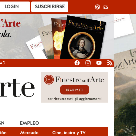
LOGIN
SUSCRIBIRSE
ES
DAD
GN
EMPLEO
ión
Mercado
Cine, teatro y TV