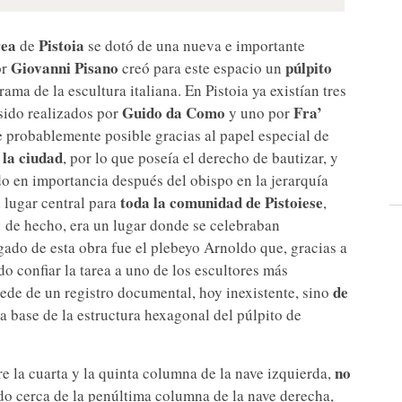
rea
Pistoia
de
se dotó de una nueva e importante
Giovanni Pisano
púlpito
or
creó para este espacio un
a de la escultura italiana. En Pistoia ya existían tres
Guido da Como
Fra’
sido realizados por
y uno por
ue probablemente posible gracias al papel especial de
 la ciudad
, por lo que poseía el derecho de bautizar, y
do en importancia después del obispo en la jerarquía
toda la comunidad de Pistoiese
n lugar central para
,
: de hecho, era un lugar donde se celebraban
gado de esta obra fue el plebeyo Arnoldo que, gracias a
do confiar la tarea a uno de los escultores más
de
cede de un registro documental, hoy inexistente, sino
a base de la estructura hexagonal del púlpito de
no
tre la cuarta y la quinta columna de la nave izquierda,
ado cerca de la penúltima columna de la nave derecha,