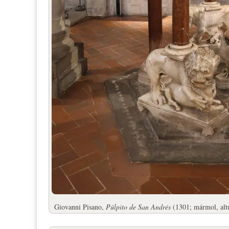
Giovanni Pisano,
Púlpito de San Andrés
(1301; mármol, altu