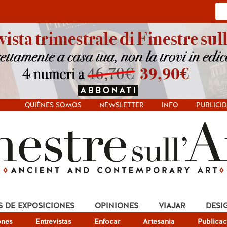
QUIÉNES SOMOS
NEWSLETTER
INFO
PUBLICI
S DE EXPOSICIONES
OPINIONES
VIAJAR
DESI
ones
Entrevistas
Enfocar
Artesania
Publicac