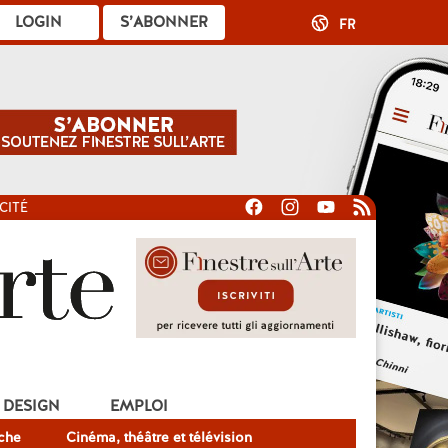
LOGIN
S’ABONNER
FR
CITÉ
DESIGN
EMPLOI
che
Cinéma, théâtre et télévision