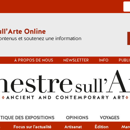
À PROPOS DE NOUS
NEWSLETTER
INFO
PUBLI
ITIQUE DES EXPOSITIONS
OPINIONS
VOYAGES
s
Focus sur l'actualité
Artisanat
Édition
Mar