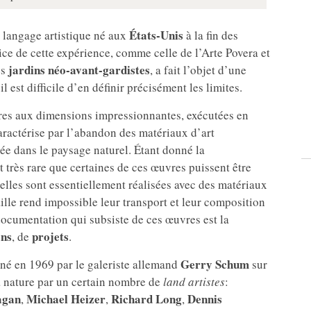
États-Unis
un langage artistique né aux
à la fin des
ce de cette expérience, comme celle de l’Arte Povera et
jardins néo-avant-gardistes
es
, a fait l’objet d’une
l est difficile d’en définir précisément les limites.
vres aux dimensions impressionnantes, exécutées en
caractérise par l’abandon des matériaux d’art
née dans le paysage naturel. Étant donné la
 très rare que certaines de ces œuvres puissent être
 elles sont essentiellement réalisées avec des matériaux
aille rend impossible leur transport et leur composition
 documentation qui subsiste de ces œuvres est la
ans
projets
, de
.
Gerry Schum
urné en 1969 par le galeriste allemand
sur
la nature par un certain nombre de
land artistes
:
agan
Michael Heizer
Richard Long
Dennis
,
,
,