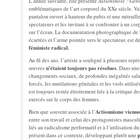
L’année suivante, elle présente
Aktionshose : Geni
emblématiques de l’art corporel du XXe siècle. Va
pantalon ouvert à hauteur du pubis et une mitraille
spectateurs et les invitant à se confronter à un co
sur l’écran. La documentation photographique de l
écartées et l’arme pointée vers le spectateur, est 
féministe radical.
Au fil des ans, l’artiste a souligné à plusieurs re
n’étaient toujours pas résolues
œuvres
. Dans une
changements sociaux, de profondes inégalités salar
forcés, les mutilations génitales et les viols utili
est toujours restée étroitement liée à la critique 
exercés sur le corps des femmes.
Actionnisme vienno
Bien que souvent associée à l’
entre son travail et celui des protagonistes mascu
liés au radicalisme performatif et à l’utilisation du
p
présent dans ce contexte, développant plutôt une