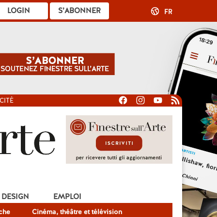
LOGIN
S’ABONNER
FR
CITÉ
DESIGN
EMPLOI
che
Cinéma, théâtre et télévision