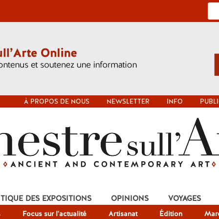
À PROPOS DE NOUS
NEWSLETTER
INFO
PUBLI
ITIQUE DES EXPOSITIONS
OPINIONS
VOYAGES
s
Focus sur l'actualité
Artisanat
Édition
Mar