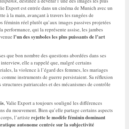
talpanik
, destinée à devenir l’une des images les plus
lie Export est entrée dans un cinéma de Munich avec un
tte à la main, avançant à travers les rangées de
rps féminin réel plutôt qu’aux images passives projetées
a performance, qui la représente assise, les jambes
l’un des symboles les plus puissants de l’art
devenue
prises que bon nombre des questions abordées dans ses
 interview, elle a rappelé que, malgré certains
iales, la violence à l’égard des femmes, les mariages
sés comme instruments de guerre persistaient. Sa réflexion
des structures patriarcales et des mécanismes de contrôle
is
, Valie Export a toujours souligné les différences
lins du mouvement. Bien qu’elle partage certains aspects
rejette le modèle féminin dominant
 corps, l’artiste
ratique autonome centrée sur la subjectivité