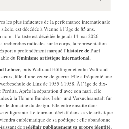
ures les plus influentes de la performance internationale
 siècle, est décédée à Vienne à l’âge de 85 ans.
n nom : l’artiste est décédée le jeudi 14 mai 2026,
s recherches radicales sur le corps, la représentation
histoire de l’art
e Export a profondément marqué l’
féminisme artistique international
nable du
.
ud Lehner
, puis Waltraud Höllinger et enfin Waltraud
 sœurs, fille d’une veuve de guerre. Elle a fréquenté une
gewerbeschule de Linz de 1955 à 1958. À l’âge de dix-
le Perdita. Après la séparation d’avec son mari, elle
études à la Höhere Bundes-Lehr- und Versuchsanstalt für
ans le domaine du design. Elle entre ensuite dans
 et figurante. Le tournant décisif dans sa vie artistique
deviendra emblématique de sa poétique : elle abandonne
redéfinir publiquement sa propre identité.
oisissant de