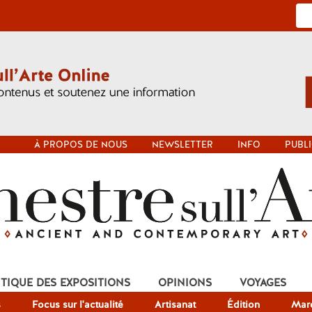
À PROPOS DE NOUS
NEWSLETTER
INFO
PUBLI
ITIQUE DES EXPOSITIONS
OPINIONS
VOYAGES
s
Focus sur l'actualité
Artisanat
Édition
Mar