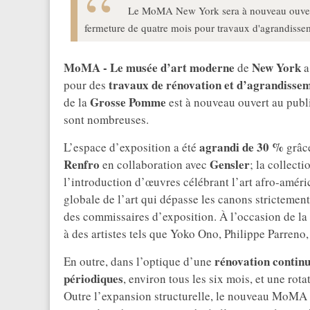
Le MoMA New York sera à nouveau ouvert 
fermeture de quatre mois pour travaux d'agrandissem
MoMA - Le musée d’art moderne
New York
de
travaux de rénovation et d’agrandisse
pour des
Grosse Pomme
de la
est à nouveau ouvert au publi
sont nombreuses.
agrandi de 30 %
L’espace d’exposition a été
grâce
Renfro
Gensler
en collaboration avec
; la collect
l’introduction d’œuvres célébrant l’art afro-améri
globale de l’art qui dépasse les canons strictemen
des commissaires d’exposition. À l’occasion de la
à des artistes tels que Yoko Ono, Philippe Parren
rénovation contin
En outre, dans l’optique d’une
périodiques
, environ tous les six mois, et une rot
Outre l’expansion structurelle, le nouveau MoMA e