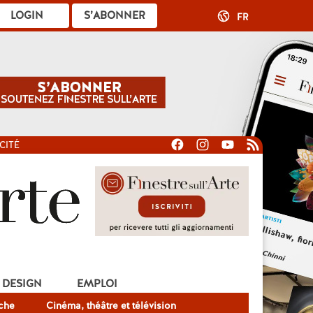
LOGIN
S’ABONNER
FR
CITÉ
DESIGN
EMPLOI
che
Cinéma, théâtre et télévision