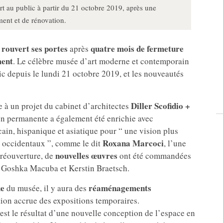
au public à partir du 21 octobre 2019, après une
ent et de rénovation.
rouvert ses portes
quatre mois de fermeture
a
après
ment
. Le célèbre musée d’art moderne et contemporain
c depuis le lundi 21 octobre 2019, et les nouveautés
Diller Scofidio +
 à un projet du cabinet d’architectes
ion permanente a également été enrichie avec
cain, hispanique et asiatique pour “ une vision plus
Roxana Marcoci
t occidentaux ”, comme le dit
, l’une
nouvelles œuvres
 réouverture, de
ont été commandées
o, Goshka Macuba et Kerstin Braetsch.
ue
réaménagements
du musée, il y aura des
ation accrue des expositions temporaires.
st le résultat d’une nouvelle conception de l’espace en