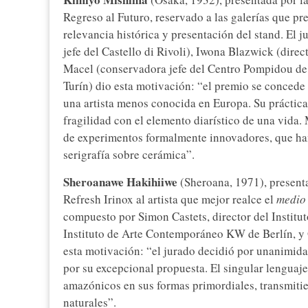
Regreso al Futuro, reservado a las galerías que pr
relevancia histórica y presentación del stand. El
jefe del Castello di Rivoli), Iwona Blazwick (dire
Macel (conservadora jefe del Centro Pompidou de 
Turín) dio esta motivación: “el premio se conce
una artista menos conocida en Europa. Su práctica 
fragilidad con el elemento diarístico de una vida.
de experimentos formalmente innovadores, que han
serigrafía sobre cerámica”.
Sheroanawe Hakihiiwe
(Sheroana, 1971), presenta
Refresh Irinox al artista que mejor realce el
medio 
compuesto por Simon Castets, director del Institut
Instituto de Arte Contemporáneo KW de Berlín, y Ol
esta motivación: “el jurado decidió por unanimid
por su excepcional propuesta. El singular lenguaje
amazónicos en sus formas primordiales, transmitien
naturales”.