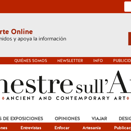
QUIÉNES SOMOS
NEWSLETTER
INFO
PUBLICI
S DE EXPOSICIONES
OPINIONES
VIAJAR
DESI
ones
Entrevistas
Enfocar
Artesania
Publicac