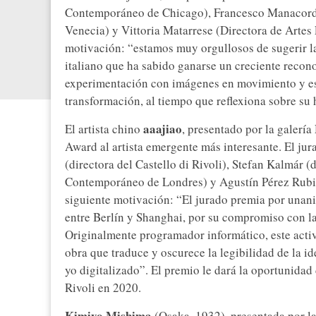
Contemporáneo de Chicago), Francesco Manacord
Venecia) y Vittoria Matarrese (Directora de Artes 
motivación: “estamos muy orgullosos de sugerir la
italiano que ha sabido ganarse un creciente recono
experimentación con imágenes en movimiento y es u
transformación, al tiempo que reflexiona sobre su 
aaajiao
El artista chino
, presentado por la galería
Award al artista emergente más interesante. El j
(directora del Castello di Rivoli), Stefan Kalmár (d
Contemporáneo de Londres) y Agustín Pérez Rubio 
siguiente motivación: “El jurado premia por unanim
entre Berlín y Shanghai, por su compromiso con la
Originalmente programador informático, este activ
obra que traduce y oscurece la legibilidad de la i
yo digitalizado”. El premio le dará la oportunidad 
Rivoli en 2020.
Kimiyo Mishima
(Osaka, 1932), presentada por l