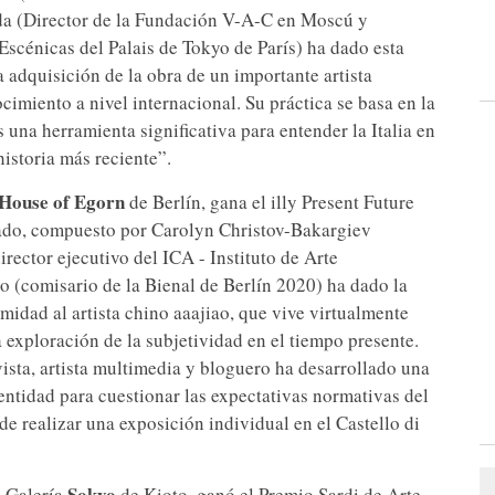
a (Director de la Fundación V-A-C en Moscú y
Escénicas del Palais de Tokyo de París) ha dado esta
 adquisición de la obra de un importante artista
cimiento a nivel internacional. Su práctica se basa en la
na herramienta significativa para entender la Italia en
historia más reciente”.
House of Egorn
de Berlín, gana el illy Present Future
urado, compuesto por Carolyn Christov-Bakargiev
irector ejecutivo del ICA - Instituto de Arte
(comisario de la Bienal de Berlín 2020) ha dado la
idad al artista chino aaajiao, que vive virtualmente
 exploración de la subjetividad en el tiempo presente.
ista, artista multimedia y bloguero ha desarrollado una
dentidad para cuestionar las expectativas normativas del
de realizar una exposición individual en el Castello di
Sokyo
a Galería
de Kioto, ganó el Premio Sardi de Arte