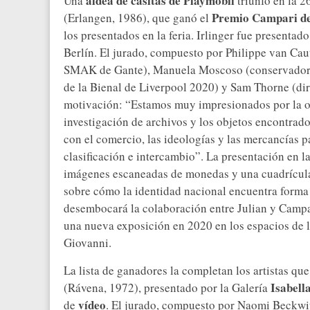
aldea de casitas de Playmobil
Una
triunfó en la 2
Premio Campari de
(Erlangen, 1986), que ganó el
los presentados en la feria. Irlinger fue presentad
Berlín. El jurado, compuesto por Philippe van Ca
SMAK de Gante), Manuela Moscoso (conservadora
de la Bienal de Liverpool 2020) y Sam Thorne (di
motivación: “Estamos muy impresionados por la obra
investigación de archivos y los objetos encontrados
con el comercio, las ideologías y las mercancías p
clasificación e intercambio”. La presentación en 
imágenes escaneadas de monedas y una cuadrícula 
sobre cómo la identidad nacional encuentra forma
desembocará la colaboración entre Julian y Campar
una nueva exposición en 2020 en los espacios de l
Giovanni.
La lista de ganadores la completan los artistas qu
Isabell
(Rávena, 1972), presentado por la Galería
vídeo
de
. El jurado, compuesto por Naomi Beckw