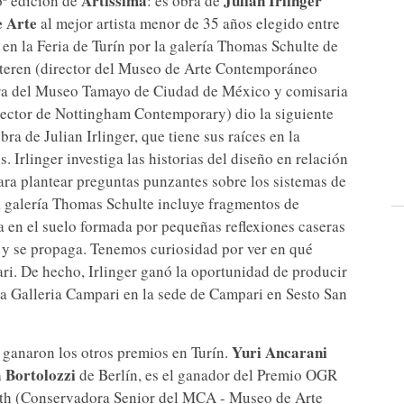
Artissima
Julian Irlinger
6ª edición de
: es obra de
 Arte
al mejor artista menor de 35 años elegido entre
o en la Feria de Turín por la galería Thomas Schulte de
uteren (director del Museo de Arte Contemporáneo
 del Museo Tamayo de Ciudad de México y comisaria
rector de Nottingham Contemporary) dio la siguiente
 de Julian Irlinger, que tiene sus raíces en la
. Irlinger investiga las historias del diseño en relación
ara plantear preguntas punzantes sobre los sistemas de
la galería Thomas Schulte incluye fragmentos de
en el suelo formada por pequeñas reflexiones caseras
 y se propaga. Tenemos curiosidad por ver en qué
i. De hecho, Irlinger ganó la oportunidad de producir
a Galleria Campari en la sede de Campari en Sesto San
Yuri Ancarani
e ganaron los otros premios en Turín.
a Bortolozzi
de Berlín, es el ganador del Premio OGR
ith (Conservadora Senior del MCA - Museo de Arte