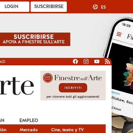
LOGIN
SUSCRIBIRSE
ES
DAD
GN
EMPLEO
ión
Mercado
Cine, teatro y TV