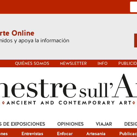
QUIÉNES SOMOS
NEWSLETTER
INFO
PUBLICI
S DE EXPOSICIONES
OPINIONES
VIAJAR
DESI
ones
Entrevistas
Enfocar
Artesania
Publicac