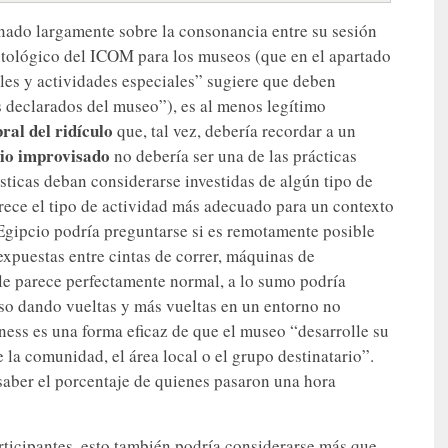
nado largamente sobre la consonancia entre su sesión
ntológico del ICOM para los museos (que en el apartado
es y actividades especiales” sugiere que deben
os declarados del museo”), es al menos legítimo
ral del ridículo
que, tal vez, debería recordar a un
io improvisado
no debería ser una de las prácticas
sticas deban considerarse investidas de algún tipo de
ece el tipo de actividad más adecuado para un contexto
 Egipcio podría preguntarse si es remotamente posible
xpuestas entre cintas de correr, máquinas de
le parece perfectamente normal, a lo sumo podría
oso dando vueltas y más vueltas en un entorno no
ness es una forma eficaz de que el museo “desarrolle su
 la comunidad, el área local o el grupo destinatario”.
saber el porcentaje de quienes pasaron una hora
articipantes, esto también podría considerarse más que