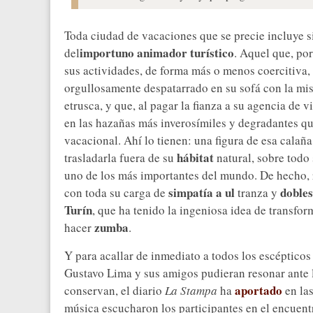
Toda ciudad de vacaciones que se precie incluye si
importuno animador turístico
del
. Aquel que, por
sus actividades, de forma más o menos coercitiva,
orgullosamente despatarrado en su sofá con la mi
etrusca, y que, al pagar la fianza a su agencia de 
en las hazañas más inverosímiles y degradantes q
vacacional. Ahí lo tienen: una figura de esa calañ
hábitat
trasladarla fuera de su
natural, sobre todo 
uno de los más importantes del mundo. De hecho, r
simpatía a ul
dobles
con toda su carga de
tranza y
Turín
, que ha tenido la ingeniosa idea de transfor
zumba
hacer
.
Y para acallar de inmediato a todos los escéptico
Gustavo Lima y sus amigos pudieran resonar ante la
aportado
conservan, el diario
La Stampa
ha
en la
música escucharon los participantes en el encuentro