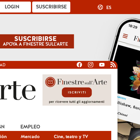
LOGIN
SUSCRIBIRSE
ES
DAD
GN
EMPLEO
ión
Mercado
Cine, teatro y TV