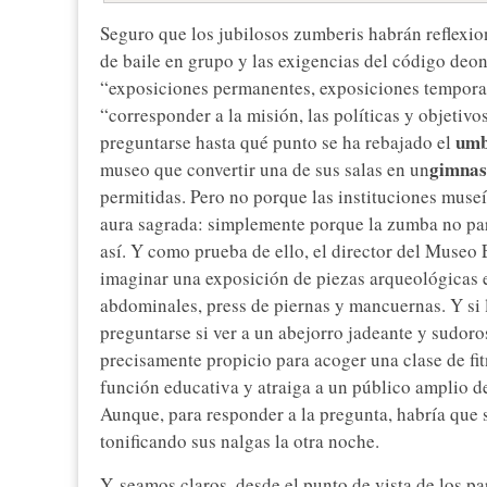
Seguro que los jubilosos zumberis habrán reflexio
de baile en grupo y las exigencias del código deo
“exposiciones permanentes, exposiciones temporal
“corresponder a la misión, las políticas y objetiv
umb
preguntarse hasta qué punto se ha rebajado el
gimnas
museo que convertir una de sus salas en un
permitidas. Pero no porque las instituciones museí
aura sagrada: simplemente porque la zumba no par
así. Y como prueba de ello, el director del Museo
imaginar una exposición de piezas arqueológicas e
abdominales, press de piernas y mancuernas. Y si 
preguntarse si ver a un abejorro jadeante y sudor
precisamente propicio para acoger una clase de fit
función educativa y atraiga a un público amplio de
Aunque, para responder a la pregunta, habría que 
tonificando sus nalgas la otra noche.
Y, seamos claros, desde el punto de vista de los p