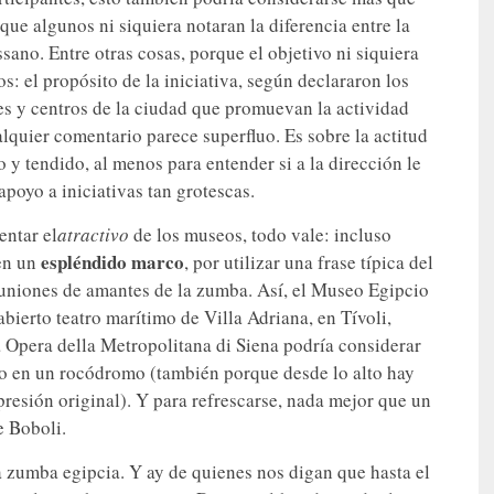
ue algunos ni siquiera notaran la diferencia entre la
ano. Entre otras cosas, porque el objetivo ni siquiera
s: el propósito de la iniciativa, según declararon los
ares y centros de la ciudad que promuevan la actividad
alquier comentario parece superfluo. Es sobre la actitud
 y tendido, al menos para entender si a la dirección le
poyo a iniciativas tan grotescas.
entar el
atractivo
de los museos, todo vale: incluso
espléndido marco
 en un
, por utilizar una frase típica del
euniones de amantes de la zumba. Así, el Museo Egipcio
bierto teatro marítimo de Villa Adriana, en Tívoli,
a Opera della Metropolitana di Siena podría considerar
o en un rocódromo (también porque desde lo alto hay
resión original). Y para refrescarse, nada mejor que un
e Boboli.
 zumba egipcia. Y ay de quienes nos digan que hasta el