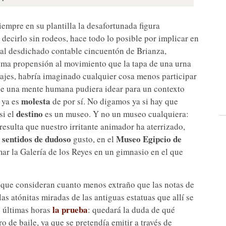
empre en su plantilla la desafortunada figura
 decirlo sin rodeos, hace todo lo posible por implicar en
 al desdichado contable cincuentón de Brianza,
sma propensión al movimiento que la tapa de una urna
viajes, habría imaginado cualquier cosa menos participar
ue una mente humana pudiera idear para un contexto
molesta
a ya es
de por sí. No digamos ya si hay que
destino
si el
es un museo. Y no un museo cualquiera:
esulta que nuestro irritante animador ha aterrizado,
 sentidos de dudoso
Museo Egipcio de
gusto, en el
mar la Galería de los Reyes en un gimnasio en el que
s que consideran cuanto menos extraño que las notas de
s atónitas miradas de las antiguas estatuas que allí se
la prueba
s últimas horas
: quedará la duda de qué
 de baile, ya que se pretendía emitir a través de