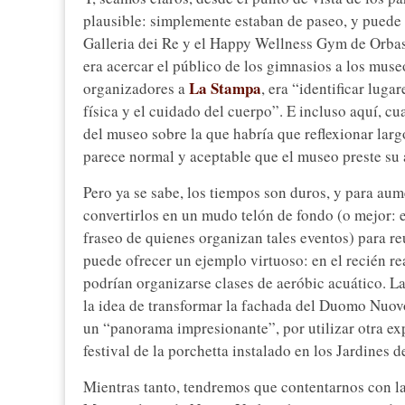
plausible: simplemente estaban de paseo, y puede q
Galleria dei Re y el Happy Wellness Gym de Orbass
era acercar el público de los gimnasios a los museo
La Stampa
organizadores a
, era “identificar lug
física y el cuidado del cuerpo”. E incluso aquí, cu
del museo sobre la que habría que reflexionar largo
parece normal y aceptable que el museo preste su a
Pero ya se sabe, los tiempos son duros, y para aum
convertirlos en un mudo telón de fondo (o mejor:
fraseo de quienes organizan tales eventos) para r
puede ofrecer un ejemplo virtuoso: en el recién rea
podrían organizarse clases de aeróbic acuático. L
la idea de transformar la fachada del Duomo Nuov
un “panorama impresionante”, por utilizar otra exp
festival de la porchetta instalado en los Jardines d
Mientras tanto, tendremos que contentarnos con la