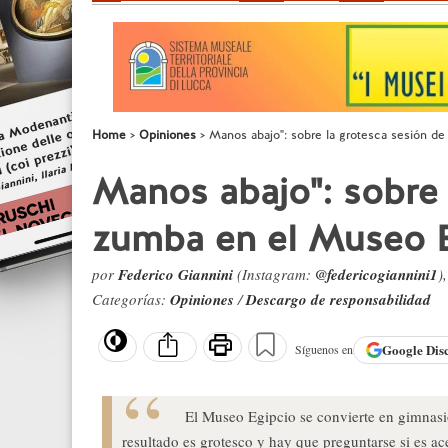
Home
Opiniones
Manos abajo": sobre la grotesca sesión d
Manos abajo": sobre 
zumba en el Museo E
por
Federico Giannini
(Instagram:
@federicogiannini1
)
Categorías:
Opiniones
/
Descargo de responsabilidad
Google
Dis
Síguenos en
El Museo Egipcio se convierte en gimnasio
resultado es grotesco y hay que preguntarse si es ac