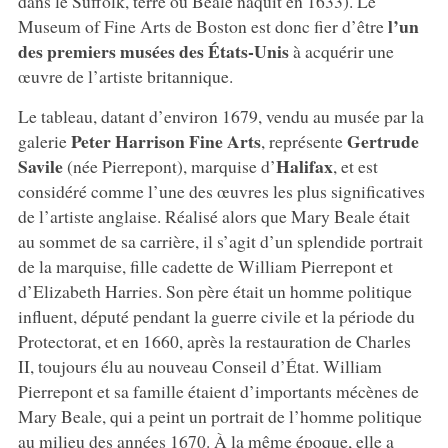
dans le Suffolk, terre où Beale naquit en 1633). Le
l’un
Museum of Fine Arts de Boston est donc fier d’être
des premiers musées des États-Unis
à acquérir une
œuvre de l’artiste britannique.
Le tableau, datant d’environ 1679, vendu au musée par la
Peter Harrison Fine Arts
Gertrude
galerie
, représente
Savile
Halifax
(née Pierrepont), marquise d’
, et est
considéré comme l’une des œuvres les plus significatives
de l’artiste anglaise. Réalisé alors que Mary Beale était
au sommet de sa carrière, il s’agit d’un splendide portrait
de la marquise, fille cadette de William Pierrepont et
d’Elizabeth Harries. Son père était un homme politique
influent, député pendant la guerre civile et la période du
Protectorat, et en 1660, après la restauration de Charles
II, toujours élu au nouveau Conseil d’État. William
Pierrepont et sa famille étaient d’importants mécènes de
Mary Beale, qui a peint un portrait de l’homme politique
au milieu des années 1670. À la même époque, elle a