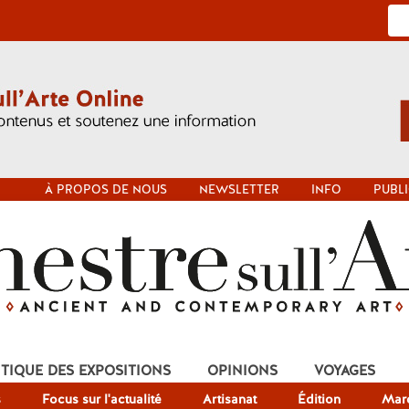
À PROPOS DE NOUS
NEWSLETTER
INFO
PUBLI
ITIQUE DES EXPOSITIONS
OPINIONS
VOYAGES
s
Focus sur l'actualité
Artisanat
Édition
Mar