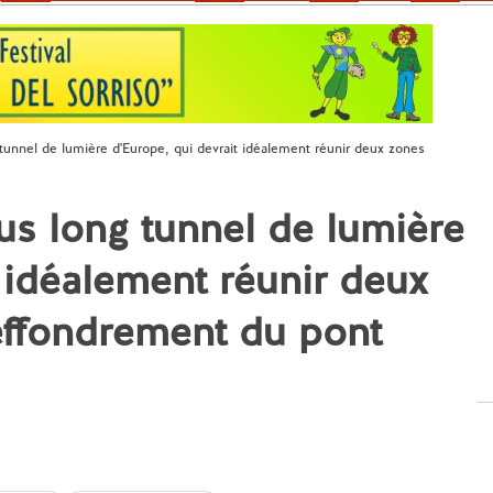
 tunnel de lumière d'Europe, qui devrait idéalement réunir deux zones
us long tunnel de lumière
 idéalement réunir deux
'effondrement du pont