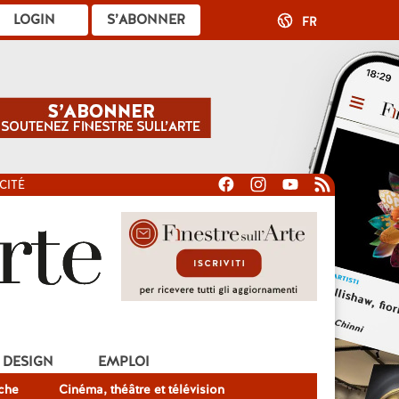
LOGIN
S’ABONNER
FR
CITÉ
DESIGN
EMPLOI
che
Cinéma, théâtre et télévision