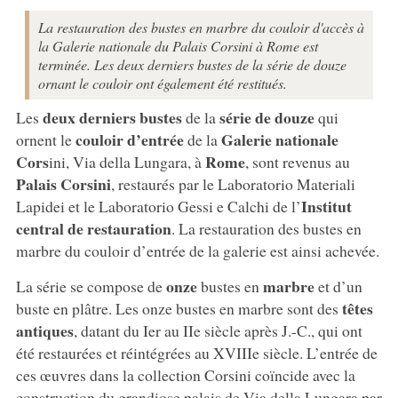
La restauration des bustes en marbre du couloir d'accès à
la Galerie nationale du Palais Corsini à Rome est
terminée. Les deux derniers bustes de la série de douze
ornant le couloir ont également été restitués.
deux derniers bustes
série de douze
Les
de la
qui
couloir d’entrée
Galerie nationale
ornent le
de la
Cors
Rome
ini, Via della Lungara, à
, sont revenus au
Palais Corsini
, restaurés par le Laboratorio Materiali
Institut
Lapidei et le Laboratorio Gessi e Calchi de l’
central de restauration
. La restauration des bustes en
marbre du couloir d’entrée de la galerie est ainsi achevée.
onze
marbre
La série se compose de
bustes en
et d’un
têtes
buste en plâtre. Les onze bustes en marbre sont des
antiques
, datant du Ier au IIe siècle après J.-C., qui ont
été restaurées et réintégrées au XVIIIe siècle. L’entrée de
ces œuvres dans la collection Corsini coïncide avec la
construction du grandiose palais de Via della Lungara par