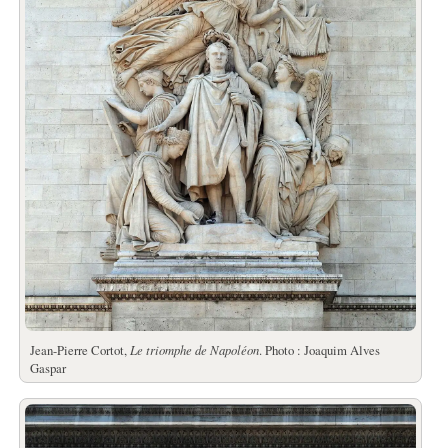
Jean-Pierre Cortot,
Le triomphe de Napoléon
. Photo : Joaquim Alves
Gaspar