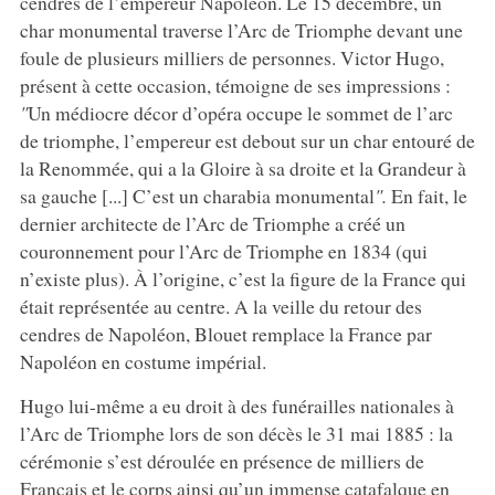
cendres de l’empereur Napoléon. Le 15 décembre, un
char monumental traverse l’Arc de Triomphe devant une
foule de plusieurs milliers de personnes. Victor Hugo,
présent à cette occasion, témoigne de ses impressions :
"
Un médiocre décor d’opéra occupe le sommet de l’arc
de triomphe, l’empereur est debout sur un char entouré de
la Renommée, qui a la Gloire à sa droite et la Grandeur à
sa gauche [...] C’est un charabia monumental
".
En fait, le
dernier architecte de l’Arc de Triomphe a créé un
couronnement pour l’Arc de Triomphe en 1834 (qui
n’existe plus). À l’origine, c’est la figure de la France qui
était représentée au centre. A la veille du retour des
cendres de Napoléon, Blouet remplace la France par
Napoléon en costume impérial.
Hugo lui-même a eu droit à des funérailles nationales à
l’Arc de Triomphe lors de son décès le 31 mai 1885 : la
cérémonie s’est déroulée en présence de milliers de
Français et le corps ainsi qu’un immense catafalque en