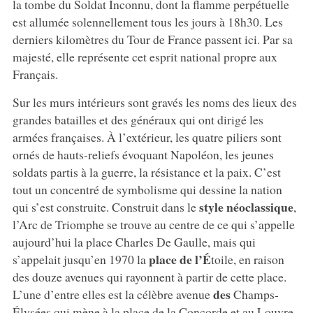
la tombe du Soldat Inconnu, dont la flamme perpétuelle
est allumée solennellement tous les jours à 18h30. Les
derniers kilomètres du Tour de France passent ici. Par sa
majesté, elle représente cet esprit national propre aux
Français.
Sur les murs intérieurs sont gravés les noms des lieux des
grandes batailles et des généraux qui ont dirigé les
armées françaises. À l’extérieur, les quatre piliers sont
ornés de hauts-reliefs évoquant Napoléon, les jeunes
soldats partis à la guerre, la résistance et la paix. C’est
tout un concentré de symbolisme qui dessine la nation
style néoclassique
qui s’est construite. Construit dans le
,
l’Arc de Triomphe se trouve au centre de ce qui s’appelle
aujourd’hui la place Charles De Gaulle, mais qui
place de l’É
s’appelait jusqu’en 1970 la
toile, en raison
des douze avenues qui rayonnent à partir de cette place.
des
L’une d’entre elles est la célèbre avenue
Champs-
Élysées qui mène à la place de la Concorde et au Louvre,