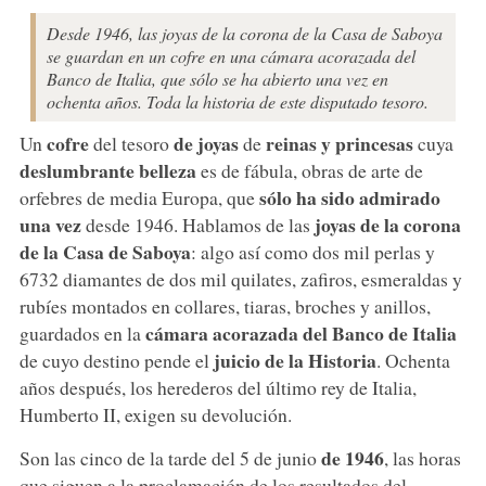
Desde 1946, las joyas de la corona de la Casa de Saboya
se guardan en un cofre en una cámara acorazada del
Banco de Italia, que sólo se ha abierto una vez en
ochenta años. Toda la historia de este disputado tesoro.
cofre
de joyas
reinas y princesas
Un
del tesoro
de
cuya
deslumbrante belleza
es de fábula, obras de arte de
sólo ha sido admirado
orfebres de media Europa, que
una vez
joyas de la corona
desde 1946. Hablamos de las
de la Casa de Saboya
: algo así como dos mil perlas y
6732 diamantes de dos mil quilates, zafiros, esmeraldas y
rubíes montados en collares, tiaras, broches y anillos,
cámara acorazada del Banco de Italia
guardados en la
juicio de la Historia
de cuyo destino pende el
. Ochenta
años después, los herederos del último rey de Italia,
Humberto II, exigen su devolución.
de 1946
Son las cinco de la tarde del 5 de junio
, las horas
que siguen a la proclamación de los resultados del