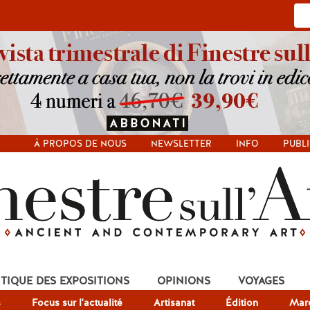
À PROPOS DE NOUS
NEWSLETTER
INFO
PUBLI
ITIQUE DES EXPOSITIONS
OPINIONS
VOYAGES
s
Focus sur l'actualité
Artisanat
Édition
Mar