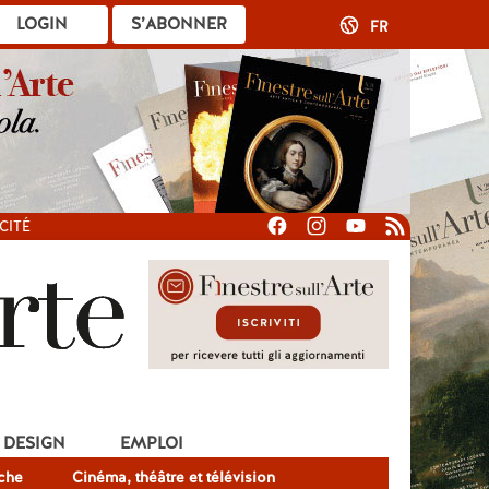
LOGIN
S’ABONNER
FR
CITÉ
DESIGN
EMPLOI
che
Cinéma, théâtre et télévision