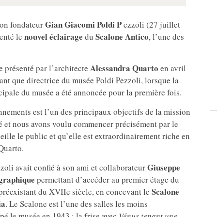
Gian Giacomi Poldi P
 son fondateur
ezzoli (27 juillet
nouvel éclairage
Scalone Antico
enté le
du
, l’une des
Alessandra Quarto
e présenté par l’architecte
en avril
tant que directrice du musée Poldi Pezzoli, lorsque la
cipale du musée a été annoncée pour la première fois.
nnements est l’un des principaux objectifs de la mission
lé et nous avons voulu commencer précisément par le
ille le public et qu’elle est extraordinairement riche en
 Quarto.
Giuseppe
oli avait confié à son ami et collaborateur
graphique
permettant d’accéder au premier étage du
Scalone
 préexistant du XVIIe siècle, en concevant le
ia
. Le Scalone est l’une des salles les moins
 le musée en 1943 : la frise avec
Vénus tenant une