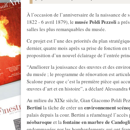
À l’occasion de l’anniversaire de la naissance de
musée Poldi Pezzoli
1822 - 6 avril 1879), le
a prés
salles les plus remarquables du musée.
Ce projet est l’une des priorités du plan stratégiqu
dernier, quatre mois après sa prise de fonction en 
proposition d’un nouvel éclairage de l’entrée prin
“Améliorer la jouissance des œuvres et des enviro
du musée ; le programme de rénovation est articu
Scalone parce que c’est la première pièce qui accue
œuvres d’art et en histoire”, a déclaré Alessandra
Au milieu du XIXe siècle, Gian Giacomo Poldi Pezz
Bertini
environnement scéno
la tâche de créer un
palais depuis la cour. Bertini a réaménagé l’accès
néobaroque
fontaine en marbre de Candogl
et la
endommagées par les bombardements qui ont frappé