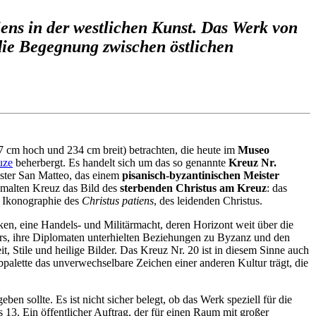
iens in der westlichen Kunst. Das Werk von
die Begegnung zwischen östlichen
7 cm hoch und 234 cm breit) betrachten, die heute im
Museo
uze
beherbergt. Es handelt sich um das so genannte
Kreuz Nr.
ster San Matteo, das einem
pisanisch-byzantinischen Meister
malten Kreuz das Bild des
sterbenden Christus am Kreuz
: das
e Ikonographie des
Christus patiens
, des leidenden Christus.
ken, eine Handels- und Militärmacht, deren Horizont weit über die
eers, ihre Diplomaten unterhielten Beziehungen zu Byzanz und den
 Stile und heilige Bilder. Das Kreuz Nr. 20 ist in diesem Sinne auch
bpalette das unverwechselbare Zeichen einer anderen Kultur trägt, die
sollte. Es ist nicht sicher belegt, ob das Werk speziell für die
13. Ein öffentlicher Auftrag, der für einen Raum mit großer