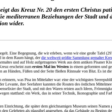
igt das Kreuz Nr. 20 den ersten Christus pat
die mediterranen Beziehungen der Stadt und 
ion wider.
gelt. Eine Begegnung, die wir erleben, wenn wir eine große Tafel (29
d in dem Raum hängt, der
die weltweit größte Sammlung gemalter Kre
gemaltes und auf Holz aufgetragenes Werk aus dem antiken Pisaner Klo
 Kreuz erscheint zum
ersten Mal im Westen
in einem geformten und ge
n an Händen, Füßen und der Seite fließen Rinnsale von Blut. Es ist di
erinnern, was Pisa im Mittelalter war: eine der wichtigsten Seerepubli
 der Levante, ihre Seefahrer kannten die Routen des östlichen Mittelm
elixier der Stadt, und mit den Waren reisten auch Ideen, Frömmigkeit,
wegen stattfand: ein Werk, das in seiner Technik, Ikonographie und Far
n Einrichtung, die später dem gleichnamigen Museum seinen Namen geben 
 den Gelehrten als plausibel angesehen, da das Gebäude zu Beginn des 