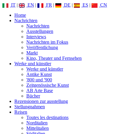
IT
|
EN
|
FR
|
DE
|
ES
|
CN
Home
Nachrichten
Nachrichten
Ausstellungen
Interviews
Nachrichten im Fokus
Veröffentlichung
Markt
Kino, Theater und Fernsehen
Werke und künstler
Werke und künstler
Antike Kunst
'800 und '900
Zeitgenössische Kunst
AB Arte Base
Bücher
Rezensionen zur ausstellung
Stellungnahmen
Reisen
Toutes les destinations
Norditalien
Mittelitalien
Süditalien