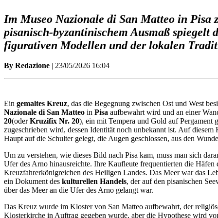
Im Museo Nazionale di San Matteo in Pisa ze
pisanisch-byzantinischem Ausmaß spiegelt 
figurativen Modellen und der lokalen Tradit
By Redazione
| 23/05/2026 16:04
Ein
gemaltes Kreuz
, das die Begegnung zwischen Ost und West besie
Nazionale di San Matteo
in
Pisa
aufbewahrt wird und an einer Wan
20
(oder
Kruzifix Nr. 20
), ein mit Tempera und Gold auf Pergament 
zugeschrieben wird, dessen Identität noch unbekannt ist. Auf diesem
Haupt auf die Schulter gelegt, die Augen geschlossen, aus den Wunde
Um zu verstehen, wie dieses Bild nach Pisa kam, muss man sich daran 
Ufer des Arno hinausreichte. Ihre Kaufleute frequentierten die Häfen
Kreuzfahrerkönigreichen des Heiligen Landes. Das Meer war das Lebens
ein Dokument des
kulturellen Handels
, der auf den pisanischen See
über das Meer an die Ufer des Arno gelangt war.
Das Kreuz wurde im Kloster von San Matteo aufbewahrt, der religiöse
Klosterkirche in Auftrag gegeben wurde, aber die Hypothese wird von