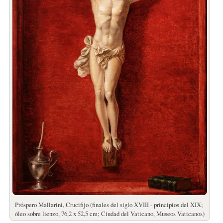
Próspero Mallarini, Crucifijo (finales del siglo XVIII - principios del XIX;
óleo sobre lienzo, 76,2 x 52,5 cm; Ciudad del Vaticano, Museos Vaticanos)