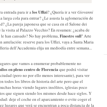
los Uffizi
ra entrada para ir a
? ¿Quería ir a ver
Giovanni
a larga cola para entrar? ¿Le asusta la aglomeración de
vid? ¿La pareja japonesa que se casa en el Salone dei
 la visita al Palazzo Vecchio? En resumen: ¿acaba de
Finestre sull’
 ya le han cansado? No hay problema,
Arte
on antelación: reserve para los Uffizi, vaya a Santa Maria
lleria dell’Accademia elija un mediodía entre semana...
s lugares que vamos a enumerar probablemente no
uilos en pleno centro de Florencia
que podrá visitar
 ciudad (pero no por ello menos interesante), para ver
 todos los libros de historia del arte pero que el
muchas horas viendo lugares insólitos, iglesias poco
tios que siguen siendo los mismos desde hace siglos. Y
udad: deje el coche en el aparcamiento o evite coger el
iez lugares que verá se encuentran a poca distancia de la