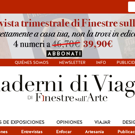
QUIÉNES SOMOS
NEWSLETTER
INFO
PUBLICI
S DE EXPOSICIONES
OPINIONES
VIAJAR
DESI
ones
Entrevistas
Enfocar
Artesania
Publicac