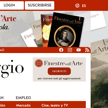
LOGIN
SUSCRIBIRSE
ES
DAD
GN
EMPLEO
ión
Mercado
Cine, teatro y TV