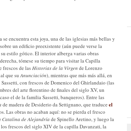
 se encuentra esta joya, una de las iglesias más bellas y
sobre un edificio preexistente (aún puede verse la
u estilo gótico. El interior alberga varias obras
e derecha, tómese su tiempo para visitar la Capilla
e frescos de las
Historias de la Virgen
de Lorenzo
ual que su
Anunciación
), mientras que más más allá, en
a Sassetti, con frescos de Domenico del Ghirlandaio (las
bres del arte florentino de finales del siglo XV, un
aso el de la familia Sassetti, banqueros). Entre las
el
a
de madera de Desiderio da Settignano, que traduce
s. Las obras no acaban aquí: no se pierda el fresco
a Catalina de Alejandría
de Spinello Aretino, y luego la
los frescos del siglo XIV de la capilla Davanzati, la