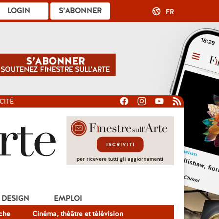
LOGIN
S’ABONNER
FR
CITÉ
DESIGN
EMPLOI
che
Cinéma, théâtre et télévision