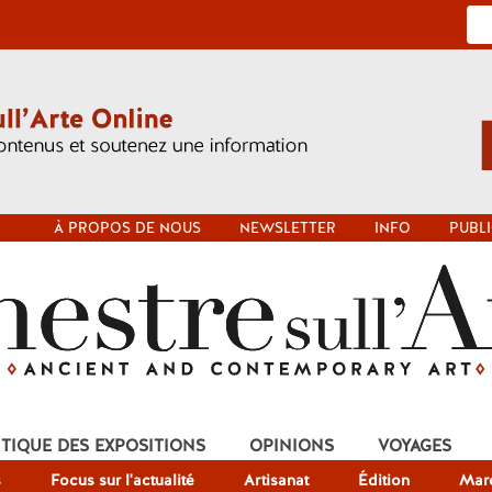
À PROPOS DE NOUS
NEWSLETTER
INFO
PUBLI
ITIQUE DES EXPOSITIONS
OPINIONS
VOYAGES
s
Focus sur l'actualité
Artisanat
Édition
Mar