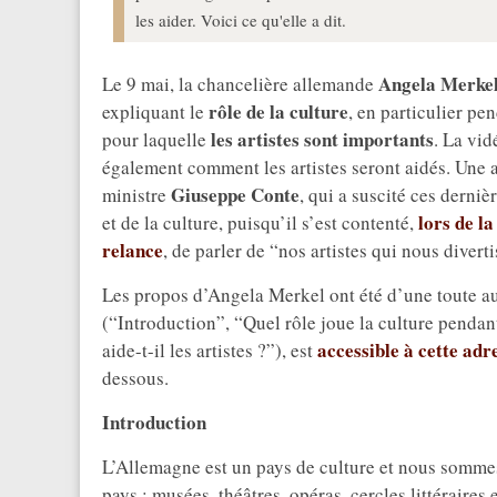
les aider. Voici ce qu'elle a dit.
Angela Merke
Le 9 mai, la chancelière allemande
rôle de la culture
expliquant le
, en particulier pe
les artistes sont importants
pour laquelle
. La vid
également comment les artistes seront aidés. Une 
Giuseppe Conte
ministre
, qui a suscité ces derni
lors de l
et de la culture, puisqu’il s’est contenté,
relance
, de parler de “nos artistes qui nous divert
Les propos d’Angela Merkel ont été d’une toute au
(“Introduction”, “Quel rôle joue la culture penda
accessible à cette adr
aide-t-il les artistes ?”), est
dessous.
Introduction
L’Allemagne est un pays de culture et nous sommes f
pays : musées, théâtres, opéras, cercles littéraires 