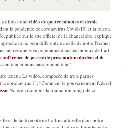
l
vidéo de quatre minutes et demie
a diffusé une
ndant la pandémie de coronavirus Covid-19, et la raison
éo, publiée sur le site officiel de la chancelière, explique
approche donc bien différente de celle de notre Premier
ères heures une vive polémique dans les milieux de l’art
a conférence de presse de présentation du
décret de
issent tant et nous passionnent tant”.
tre teneur. La vidéo, composée de trois parties
nt le coronavirus ?”, “Comment le gouvernement fédéral
esse
. Nous en donnons la traduction intégrale ci-
iers de la diversité de l’offre culturelle dans notre
et bien d’autres choses encore. L’offre culturelle parle