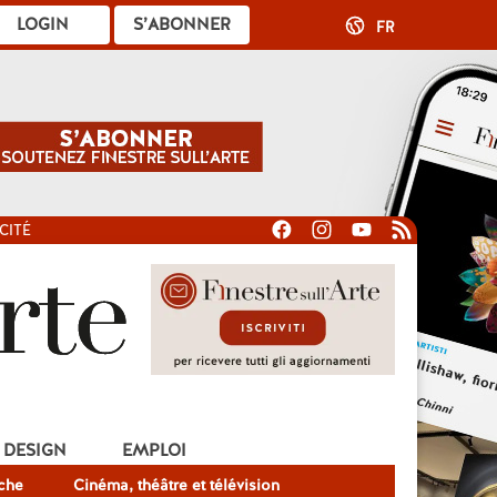
LOGIN
S’ABONNER
FR
CITÉ
DESIGN
EMPLOI
che
Cinéma, théâtre et télévision