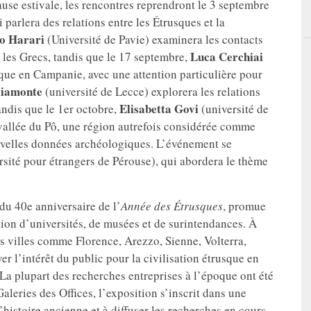
ause estivale, les rencontres reprendront le 3 septembre
parlera des relations entre les Étrusques et la
o
Harari
(Université de Pavie) examinera les contacts
Luca
Cerchiai
t les Grecs, tandis que le 17 septembre,
usque en Campanie, avec une attention particulière pour
liamonte
(université de Lecce) explorera les relations
Elisabetta Govi
tandis que le 1er octobre,
(université de
vallée du Pô, une région autrefois considérée comme
uvelles données archéologiques. L’événement se
sité pour étrangers de Pérouse), qui abordera le thème
du 40e anniversaire de l’
Année des Étrusques
, promue
tion d’universités, de musées et de surintendances. À
s villes comme Florence, Arezzo, Sienne, Volterra,
er l’intérêt du public pour la civilisation étrusque en
a plupart des recherches entreprises à l’époque ont été
aleries des Offices, l’exposition s’inscrit dans une
l’histoire ancienne et à diffuser les recherches en cours.