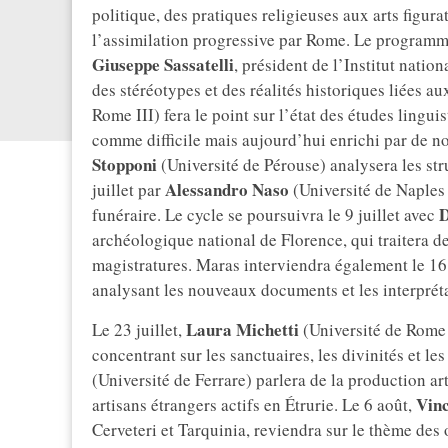
politique, des pratiques religieuses aux arts figura
l’assimilation progressive par Rome. Le programme
Giuseppe
Sassatelli
, président de l’Institut natio
des stéréotypes et des réalités historiques liées a
Rome III) fera le point sur l’état des études lingu
comme difficile mais aujourd’hui enrichi par de no
Stopponi
(Université de Pérouse) analysera les stru
Alessandro Naso
juillet par
(Université de Naples 
D
funéraire. Le cycle se poursuivra le 9 juillet avec
archéologique national de Florence, qui traitera de 
magistratures. Maras interviendra également le 16 
analysant les nouveaux documents et les interpréta
Laura
Michetti
Le 23 juillet,
(Université de Rome 
concentrant sur les sanctuaires, les divinités et les 
(Université de Ferrare) parlera de la production ar
Vin
artisans étrangers actifs en Étrurie. Le 6 août,
Cerveteri et Tarquinia, reviendra sur le thème des 