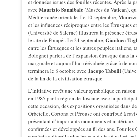
et données issues des fouilles récentes. Après la p
Maurizio Sannibale
avec
(Musées du Vatican), qui 
Maurizi
Méditerranée orientale. Le 10 septembre,
et les influences réciproques entre les Étrusques e
(Université de Salerne) illustrera la présence étr
Gianluca Tag
le site de Pompéi. Le 24 septembre,
entre les Étrusques et les autres peuples italiens, 
Bologne) parlera de l’expansion étrusque dans la 
marginale et aujourd’hui réévaluée grâce à de no
Jacopo Tabolli
terminera le 8 octobre avec
(Univer
de la fin de la civilisation étrusque.
L’initiative revêt une valeur symbolique en raison 
en 1985 par la région de Toscane avec la participa
cette occasion, des expositions organisées dans de
Orbetello, Cortona et Pérouse ont contribué à raviv
présentant d’importants monuments et matériaux. L
confirmées et développées au fil des ans. Pour les G
stratégie culturelle plus large qui vise à valoriser 