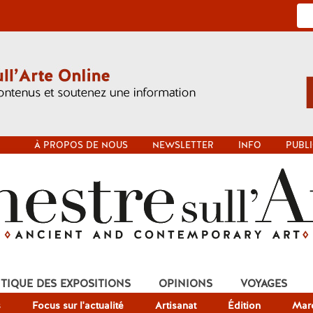
À PROPOS DE NOUS
NEWSLETTER
INFO
PUBLI
ITIQUE DES EXPOSITIONS
OPINIONS
VOYAGES
s
Focus sur l'actualité
Artisanat
Édition
Mar