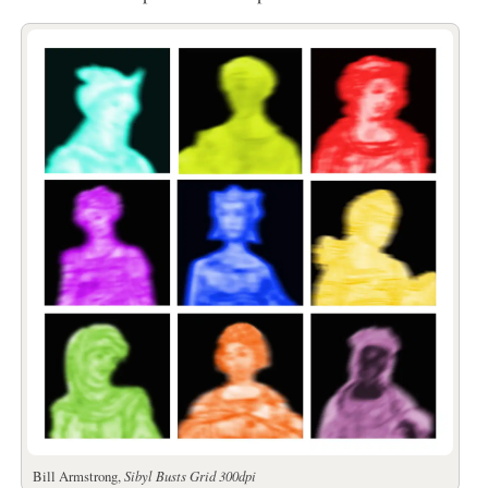
Bill Armstrong,
Sibyl Busts Grid 300dpi