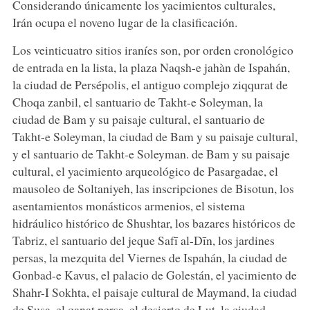
Considerando únicamente los yacimientos culturales,
Irán ocupa el noveno lugar de la clasificación.
Los veinticuatro sitios iraníes son, por orden cronológico
de entrada en la lista, la plaza Naqsh-e jahàn de Ispahán,
la ciudad de Persépolis, el antiguo complejo ziqqurat de
Choqa zanbil, el santuario de Takht-e Soleyman, la
ciudad de Bam y su paisaje cultural, el santuario de
Takht-e Soleyman, la ciudad de Bam y su paisaje cultural,
y el santuario de Takht-e Soleyman. de Bam y su paisaje
cultural, el yacimiento arqueológico de Pasargadae, el
mausoleo de Soltaniyeh, las inscripciones de Bisotun, los
asentamientos monásticos armenios, el sistema
hidráulico histórico de Shushtar, los bazares históricos de
Tabriz, el santuario del jeque Safī al-Dīn, los jardines
persas, la mezquita del Viernes de Ispahán, la ciudad de
Gonbad-e Kavus, el palacio de Golestán, el yacimiento de
Shahr-I Sokhta, el paisaje cultural de Maymand, la ciudad
de Susa, el qanat persa, el desierto de Lut, la ciudad