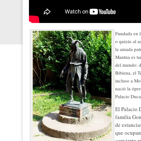
Fundada en l
o quizás al a
la amada patr
Mantua es ta
del mundo: d
Bibiena, el T
incluso a Mo
nació la óper
Palacio Duca
El Palacio 
familia Gon
de estancia
que ocupan 
convierte e