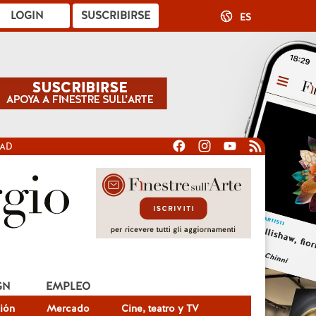
LOGIN
SUSCRIBIRSE
ES
DAD
GN
EMPLEO
ión
Mercado
Cine, teatro y TV