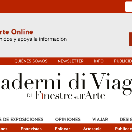
QUIÉNES SOMOS
NEWSLETTER
INFO
PUBLICI
S DE EXPOSICIONES
OPINIONES
VIAJAR
DESI
ones
Entrevistas
Enfocar
Artesania
Publicac