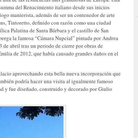
summa del Renacimiento italiano desde sus inicios
ílogo manierista, además de ser un contenedor de arte
ns, Tintoretto, definido con razón como una ciudad
ílica Palatina de Santa Bárbara y el castillo de San
alberga la famosa “Cámara Nupcial” pintada por Andrea
 de abril tras un periodo de cierre por obras de
 Emilia de 2012, que había causado grandes daños en el
alacio aprovechando esta bella nueva incorporación que
también podría hacer una visita al igualmente famoso
dad y fue diseñado, construido y decorado por Giulio