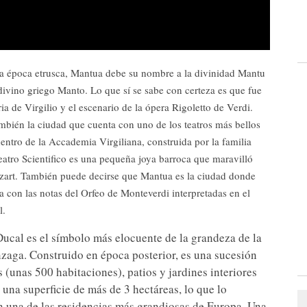
a época etrusca, Mantua debe su nombre a la divinidad Mantu
divino griego Manto. Lo que sí se sabe con certeza es que fue
ia de Virgilio y el escenario de la ópera Rigoletto de Verdi.
mbién la ciudad que cuenta con uno de los teatros más bellos
entro de la Accademia Virgiliana, construida por la familia
eatro Scientifico es una pequeña joya barroca que maravilló
zart. También puede decirse que Mantua es la ciudad donde
a con las notas del Orfeo de Monteverdi interpretadas en el
l.
Ducal es el símbolo más elocuente de la grandeza de la
zaga. Construido en época posterior, es una sucesión
s (unas 500 habitaciones), patios y jardines interiores
una superficie de más de 3 hectáreas, lo que lo
n una de las residencias más grandiosas de Europa. Una