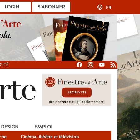
LOGIN
S’ABONNER
FR
CITÉ
DESIGN
EMPLOI
che
Cinéma, théâtre et télévision