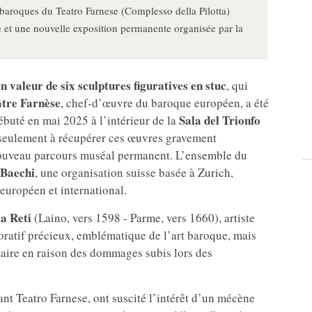
 baroques du Teatro Farnese (Complesso della Pilotta)
et une nouvelle exposition permanente organisée par la
en valeur de
six sculptures figuratives en stuc
, qui
âtre Farnèse
, chef-d’œuvre du baroque européen, a été
Sala del Trionfo
débuté en mai 2025 à l’intérieur de la
 seulement à récupérer ces œuvres gravement
nouveau parcours muséal permanent. L’ensemble du
 Baechi
, une organisation suisse basée à Zurich,
européen et international.
a Reti
(Laino, vers 1598 - Parme, vers 1660), artiste
oratif précieux, emblématique de l’art baroque, mais
aire en raison des dommages subis lors des
ant Teatro Farnese, ont suscité l’intérêt d’un mécène